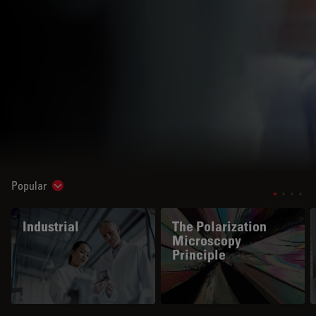
Popular
Show subnavigation
Industrial
The Polarization
Microscopy
Principle