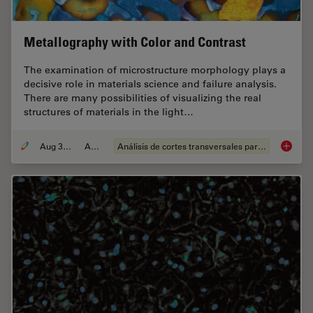
Metallography with Color and Contrast
The examination of microstructure morphology plays a
decisive role in materials science and failure analysis.
There are many possibilities of visualizing the real
structures of materials in the light…
Aug 30, 2011
Article
Análisis de cortes transversales para la microelectrónica
Metallo