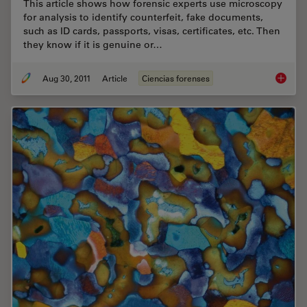
This article shows how forensic experts use microscopy
for analysis to identify counterfeit, fake documents,
such as ID cards, passports, visas, certificates, etc. Then
they know if it is genuine or…
Aug 30, 2011
Article
Ciencias forenses
Is that