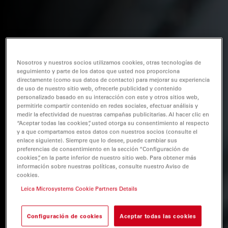
Nosotros y nuestros socios utilizamos cookies, otras tecnologías de
seguimiento y parte de los datos que usted nos proporciona
directamente (como sus datos de contacto) para mejorar su experiencia
de uso de nuestro sitio web, ofrecerle publicidad y contenido
personalizado basado en su interacción con este y otros sitios web,
permitirle compartir contenido en redes sociales, efectuar análisis y
medir la efectividad de nuestras campañas publicitarias. Al hacer clic en
“Aceptar todas las cookies”, usted otorga su consentimiento al respecto
y a que compartamos estos datos con nuestros socios (consulte el
enlace siguiente). Siempre que lo desee, puede cambiar sus
preferencias de consentimiento en la sección “Configuración de
cookies”, en la parte inferior de nuestro sitio web. Para obtener más
información sobre nuestras políticas, consulte nuestro Aviso de
cookies.
Leica Microsystems Cookie Partners Details
Configuración de cookies
Aceptar todas las cookies