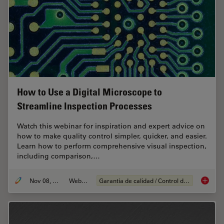
How to Use a Digital Microscope to
Streamline Inspection Processes
Watch this webinar for inspiration and expert advice on
how to make quality control simpler, quicker, and easier.
Learn how to perform comprehensive visual inspection,
including comparison,…
Nov 08, 2021
Webinar
Garantía de calidad / Control de calidad
How to 