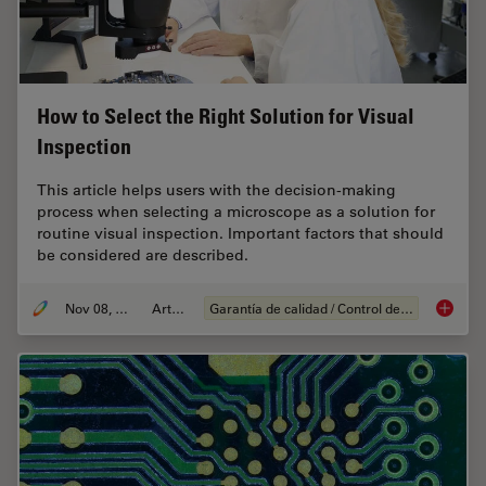
How to Select the Right Solution for Visual
Inspection
This article helps users with the decision-making
process when selecting a microscope as a solution for
routine visual inspection. Important factors that should
be considered are described.
Nov 08, 2021
Article
Garantía de calidad / Control de calidad
How to S