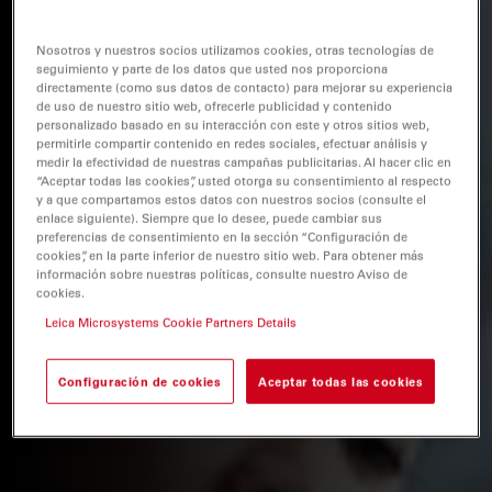
Nosotros y nuestros socios utilizamos cookies, otras tecnologías de
seguimiento y parte de los datos que usted nos proporciona
directamente (como sus datos de contacto) para mejorar su experiencia
de uso de nuestro sitio web, ofrecerle publicidad y contenido
personalizado basado en su interacción con este y otros sitios web,
permitirle compartir contenido en redes sociales, efectuar análisis y
medir la efectividad de nuestras campañas publicitarias. Al hacer clic en
“Aceptar todas las cookies”, usted otorga su consentimiento al respecto
y a que compartamos estos datos con nuestros socios (consulte el
enlace siguiente). Siempre que lo desee, puede cambiar sus
preferencias de consentimiento en la sección “Configuración de
cookies”, en la parte inferior de nuestro sitio web. Para obtener más
información sobre nuestras políticas, consulte nuestro Aviso de
cookies.
Leica Microsystems Cookie Partners Details
Configuración de cookies
Aceptar todas las cookies