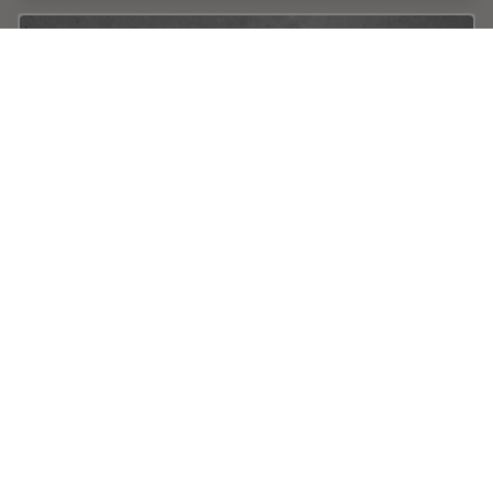
Keeping Particulate Contamination Under
Control in Pharmaceutical Products
This article describes how a 2-methods-in-1 solution
combining optical microscopy and laser induced
breakdown spectroscopy (LIBS) can be utilized for
identification of particulate contaminants in the…