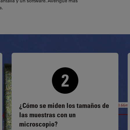
antalla y un software. Averigüe más
a.
¿Cómo se miden los tamaños de
las muestras con un
microscopio?