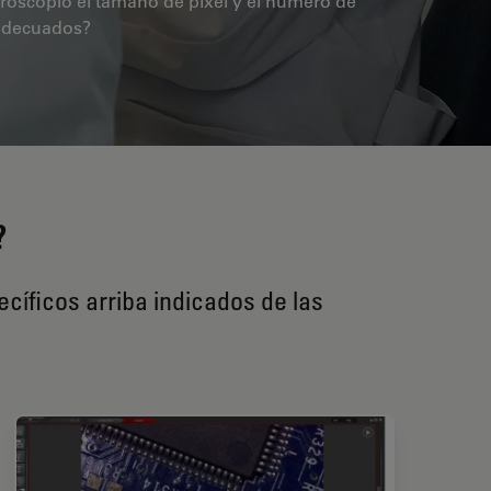
roscopio el tamaño de píxel y el número de
 adecuados?
?
íficos arriba indicados de las