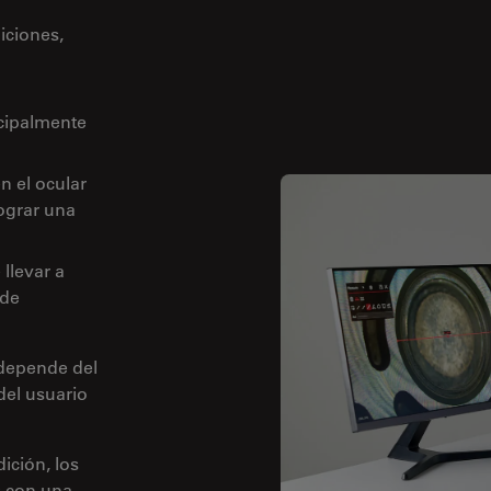
iciones,
cipalmente
n el ocular
lograr una
llevar a
 de
 depende del
del usuario
ición, los
s con una