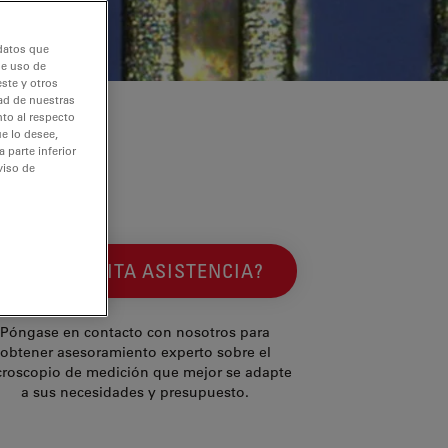
 datos que
de uso de
ste y otros
dad de nuestras
nto al respecto
e lo desee,
 parte inferior
viso de
¿NECESITA ASISTENCIA?
Póngase en contacto con nosotros para
obtener asesoramiento experto sobre el
croscopio de medición que mejor se adapte
a sus necesidades y presupuesto.