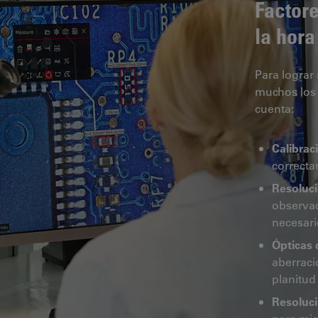
Factor
la hora
Para lograr
muchos los 
cuenta:
Calibrac
correct
Resoluci
observac
necesari
Ópticas 
aberraci
planitud
Resoluci