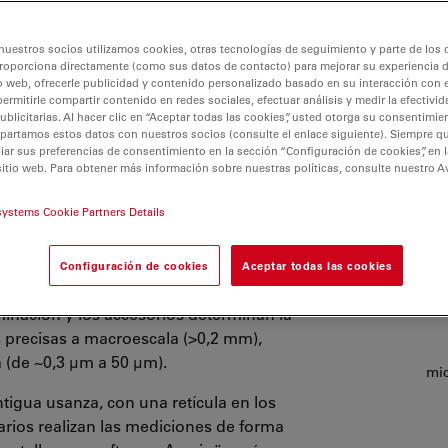
nuestros socios utilizamos cookies, otras tecnologías de seguimiento y parte de los
roporciona directamente (como sus datos de contacto) para mejorar su experiencia 
o web, ofrecerle publicidad y contenido personalizado basado en su interacción con e
permitirle compartir contenido en redes sociales, efectuar análisis y medir la efectivi
licitarias. Al hacer clic en “Aceptar todas las cookies”, usted otorga su consentimie
partamos estos datos con nuestros socios (consulte el enlace siguiente). Siempre qu
r sus preferencias de consentimiento en la sección “Configuración de cookies”, en la
ón
sitio web. Para obtener más información sobre nuestras políticas, consulte nuestro A
systems Cookie Partners Details
eterminar las dimensiones de las
ara un control de calidad (CC), análisis
Configuración de cookies
Aceptar todas las cookies
ntes.
luminación y los accesorios determinan la
 precisas a macroescala (>0,2 mm),
 (de ~0,3 µm a 50 µm).
mi
tigua usanza, con una retícula en los
rios realizan las mediciones de forma