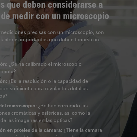
es que deben considerarse a
 de medir con un microscopio
 mediciones precisas con un microscopio, son
factores importantes que deben tenerse en
ión:
¿Se ha calibrado el microscopio
amente?
ón:
¿Es la resolución o la capacidad de
ión suficiente para revelar los detalles
os?
del microscopio:
¿Se han corregido las
ones cromáticas y esféricas, así como la
 de las imágenes en las ópticas?
ón en píxeles de la cámara:
¿Tiene la cámara