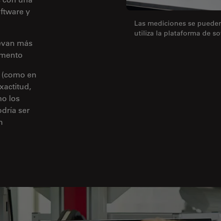
ftware y
Las mediciones se pueden 
utiliza la plataforma de s
levan más
umento
s (como en
xactitud,
mo los
odría ser
n