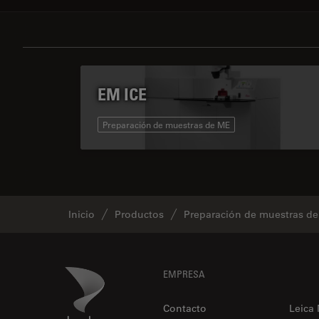
EM ICE
Preparación de muestras de ME
Inicio
Productos
Preparación de muestras d
Footer
Danaher Logo
EMPRESA
Contacto
Leica