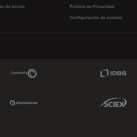
es de socios
Politica de Privacidad
Configuración de cookies
Genedata Link
IDBS Link
Phenomenex Link
Sciex Link