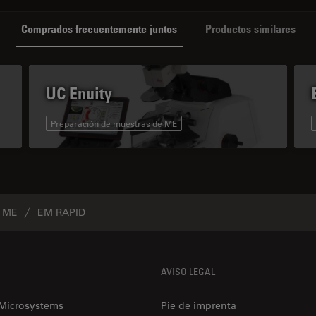
Comprados frecuentemente juntos
Productos similares
UC Enuity
Preparación de muestras de ME
e ME
EM RAPID
AVISO LEGAL
 Microsystems
Pie de imprenta