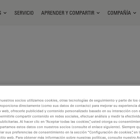
S
SERVICIO
APRENDER Y COMPARTIR
COMPAÑÍA
nuestros socios utilizamos cookies, otras tecnologías de seguimiento y parte de los
roporciona directamente (como sus datos de contacto) para mejorar su experiencia 
o web, ofrecerle publicidad y contenido personalizado basado en su interacción con e
permitirle compartir contenido en redes sociales, efectuar análisis y medir la efectivi
licitarias. Al hacer clic en “Aceptar todas las cookies”, usted otorga su consentimie
partamos estos datos con nuestros socios (consulte el enlace siguiente). Siempre qu
r sus preferencias de consentimiento en la sección “Configuración de cookies”, en la
sitio web. Para obtener más información sobre nuestras políticas, consulte nuestro A