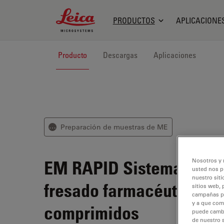
Leica Microsystems Logo
PRODUCTOS
APLICACIONE
Producto
Descargas
Aplicaciones
Preparación de muestras de ME
⋯
EM RAPID
Sistema de
Nosotros y 
usted nos p
nuestro siti
fresado farmacéutico de
sitios web, 
campañas pub
y a que com
comprimidos
puede cambia
de nuestro 