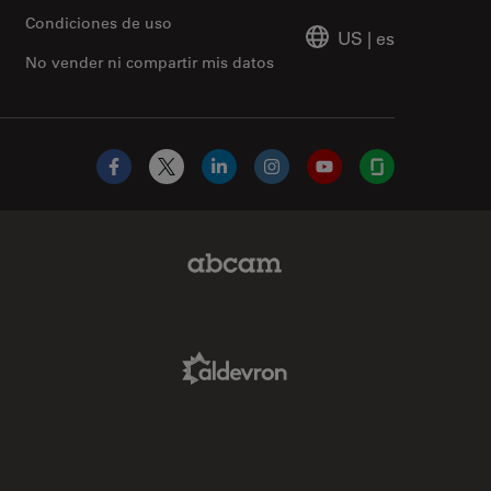
Condiciones de uso
US
|
es
No vender ni compartir mis datos
Facebook
X
LinkedIn
Instagram
YouTube
Glassdoor
Abcam Limited Link
Aldevron Link