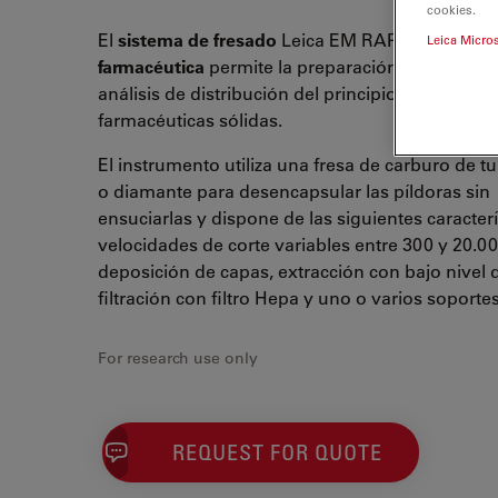
cookies.
El
sistema de fresado
Leica EM RAPID para
inve
Leica Micro
farmacéutica
permite la preparación de muestras
análisis de distribución del principio activo en 
farmacéuticas sólidas.
El instrumento utiliza una fresa de carburo de 
o diamante para desencapsular las píldoras sin
ensuciarlas y dispone de las siguientes caracterí
velocidades de corte variables entre 300 y 20.0
deposición de capas, extracción con bajo nivel 
filtración con filtro Hepa y uno o varios soportes
For research use only
REQUEST FOR QUOTE