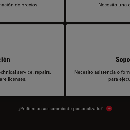
mación de precios
Necesito una 
ción
Sopo
hnical service, repairs,
Necesito asistencia o fo
are licenses.
para ejecu
¿Prefiere un asesoramiento personalizado?
Show local 