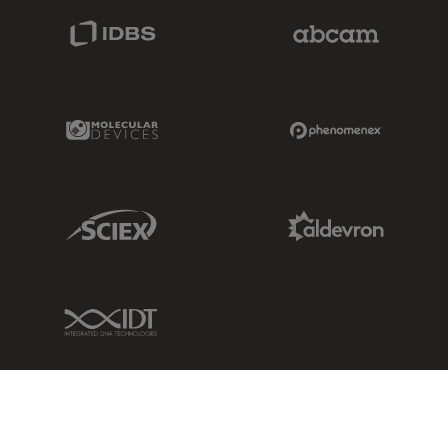
IDBS Link
Abcam Limited
Molecular Devices Link
Phenomenex L
Sciex Link
Aldevron Link
IDT Link