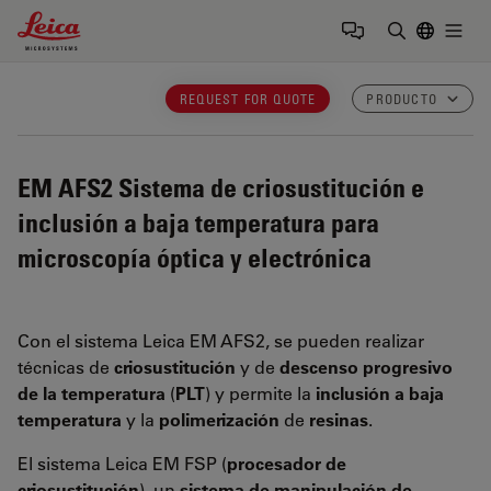
Leica Microsystems Logo
Togg
Introduzca
REQUEST FOR QUOTE
PRODUCTO
EM AFS2
Sistema de criosustitución e
inclusión a baja temperatura para
microscopía óptica y electrónica
Con el sistema Leica EM AFS2, se pueden realizar
técnicas de
criosustitución
y de
descenso progresivo
de la temperatura
(
PLT
) y permite la
inclusión a baja
temperatura
y la
polimerización
de
resinas
.
El sistema Leica EM FSP (
procesador de
criosustitución
), un
sistema de manipulación de