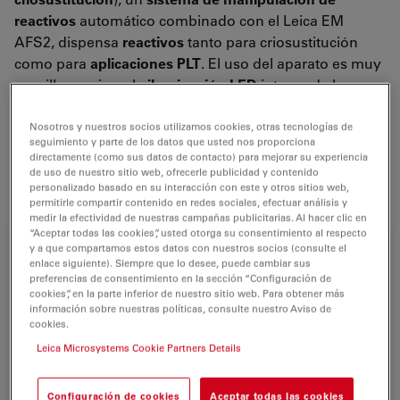
reactivos
automático combinado con el Leica EM
AFS2, dispensa
reactivos
tanto para criosustitución
como para
aplicaciones PLT
. El uso del aparato es muy
sencillo gracias a la
iluminación LED
interna de la
cámara y al microscopio estereoscópico acoplado para
visualizar y posicionar las muestras.
Nosotros y nuestros socios utilizamos cookies, otras tecnologías de
seguimiento y parte de los datos que usted nos proporciona
directamente (como sus datos de contacto) para mejorar su experiencia
de uso de nuestro sitio web, ofrecerle publicidad y contenido
For research use only
personalizado basado en su interacción con este y otros sitios web,
permitirle compartir contenido en redes sociales, efectuar análisis y
medir la efectividad de nuestras campañas publicitarias. Al hacer clic en
“Aceptar todas las cookies”, usted otorga su consentimiento al respecto
y a que compartamos estos datos con nuestros socios (consulte el
enlace siguiente). Siempre que lo desee, puede cambiar sus
preferencias de consentimiento en la sección “Configuración de
cookies”, en la parte inferior de nuestro sitio web. Para obtener más
información sobre nuestras políticas, consulte nuestro Aviso de
cookies.
Leica Microsystems Cookie Partners Details
Configuración de cookies
Aceptar todas las cookies