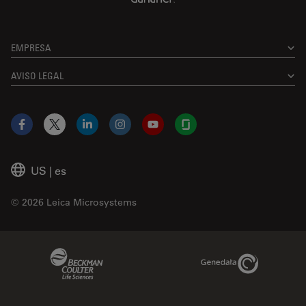
EMPRESA
AVISO LEGAL
Facebook
X
LinkedIn
Instagram
YouTube
Glassdoor
US
|
es
© 2026 Leica Microsystems
Beckman Coulter Link
Genedata Link