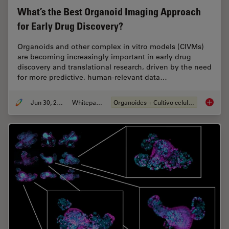
What’s the Best Organoid Imaging Approach
for Early Drug Discovery?
Organoids and other complex in vitro models (CIVMs)
are becoming increasingly important in early drug
discovery and translational research, driven by the need
for more predictive, human-relevant data…
Jun 30, 2026
Whitepaper
Organoides + Cultivo celular 3D
What’s 