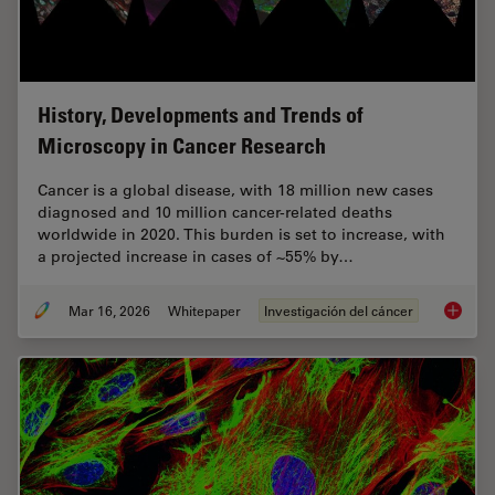
History, Developments and Trends of
Microscopy in Cancer Research
Cancer is a global disease, with 18 million new cases
diagnosed and 10 million cancer-related deaths
worldwide in 2020. This burden is set to increase, with
a projected increase in cases of ~55% by…
Mar 16, 2026
Whitepaper
Investigación del cáncer
History