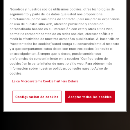
Nosotros y nuestros socios utilizamos cookies, otras tecnologías de
seguimiento y parte de los datos que usted nos proporciona
directamente (como sus datos de contacto) para mejorar su experiencia
de uso de nuestro sitio web, ofrecerle publicidad y contenido
personalizado basado en su interacción con este y otros sitios web,
permitirle compartir contenido en redes sociales, efectuar análisis y
medir la efectividad de nuestras campañas publicitarias. Al hacer clic en
“Aceptar todas las cookies”, usted otorga su consentimiento al respecto
y a que compartamos estos datos con nuestros socios (consulte el
enlace siguiente). Siempre que lo desee, puede cambiar sus
preferencias de consentimiento en la sección “Configuración de
cookies”, en la parte inferior de nuestro sitio web. Para obtener más
información sobre nuestras políticas, consulte nuestro Aviso de
cookies.
Leica Microsystems Cookie Partners Details
Configuración de cookies
Aceptar todas las cookies