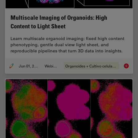
Multiscale Imaging of Organoids: High
Content to Light Sheet
Learn multiscale organoid imaging: fixed high content
phenotyping, gentle dual view light sheet, and
reproducible pipelines that turn 3D data into insights.
Jun 01, 2026
Webinar
Organoides + Cultivo celular 3D
Multisc