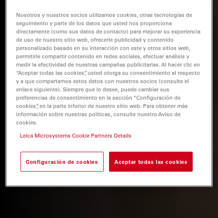
Nosotros y nuestros socios utilizamos cookies, otras tecnologías de
seguimiento y parte de los datos que usted nos proporciona
directamente (como sus datos de contacto) para mejorar su experiencia
de uso de nuestro sitio web, ofrecerle publicidad y contenido
personalizado basado en su interacción con este y otros sitios web,
permitirle compartir contenido en redes sociales, efectuar análisis y
medir la efectividad de nuestras campañas publicitarias. Al hacer clic en
“Aceptar todas las cookies”, usted otorga su consentimiento al respecto
y a que compartamos estos datos con nuestros socios (consulte el
enlace siguiente). Siempre que lo desee, puede cambiar sus
preferencias de consentimiento en la sección “Configuración de
cookies”, en la parte inferior de nuestro sitio web. Para obtener más
información sobre nuestras políticas, consulte nuestro Aviso de
cookies.
Leica Microsystems Cookie Partners Details
Configuración de cookies
Aceptar todas las cookies