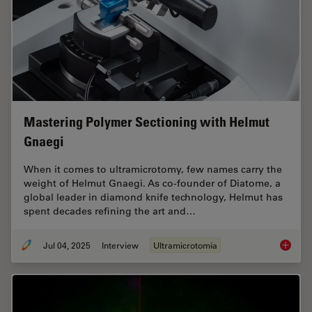
Mastering Polymer Sectioning with Helmut
Gnaegi
When it comes to ultramicrotomy, few names carry the
weight of Helmut Gnaegi. As co-founder of Diatome, a
global leader in diamond knife technology, Helmut has
spent decades refining the art and…
Jul 04, 2025
Interview
Ultramicrotomía
Masteri