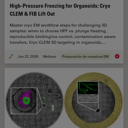
High-Pressure Freezing for Organoids: Cryo
CLEM & FIB Lift Out
Master cryo EM workflow steps for challenging 3D
samples: when to choose HPF vs. plunge freezing,
reproducible blotting/ice control, contamination aware
transfers, Cryo CLEM 3D targeting in organoids,…
Jan 22, 2026
Webinar
Preparación de muestras EM
High-Pr