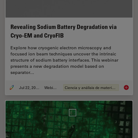
Revealing Sodium Battery Degradation via
Cryo-EM and CryoFIB
Explore how cryogenic electron microscopy and
focused ion beam techniques uncover the intrinsic
structure of sodium battery interfaces. This webinar
presents a new degradation model based on
separator…
Jul 22, 2025
Webinar
Ciencia y análisis de materiales
Reveali