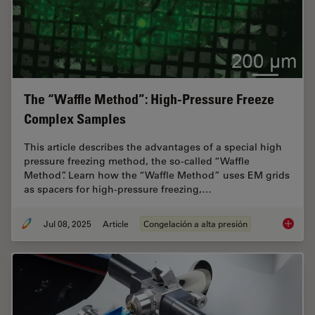
The “Waffle Method”: High-Pressure Freeze
Complex Samples
This article describes the advantages of a special high
pressure freezing method, the so-called “Waffle
Method”. Learn how the “Waffle Method” uses EM grids
as spacers for high-pressure freezing,…
Jul 08, 2025
Article
Congelación a alta presión
The “Wa