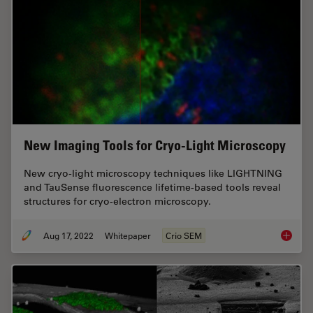
New Imaging Tools for Cryo-Light Microscopy
New cryo-light microscopy techniques like LIGHTNING
and TauSense fluorescence lifetime-based tools reveal
structures for cryo-electron microscopy.
Aug 17, 2022
Whitepaper
Crio SEM
New Ima