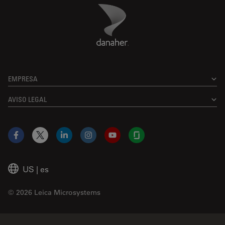
Danaher Logo
Footer
EMPRESA
AVISO LEGAL
Facebook
X
LinkedIn
Instagram
YouTube
Glassdoor
US
|
es
© 2026 Leica Microsystems