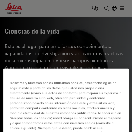
Leica Microsystems Logo
Togg
Introduzca
Ciencias de la vida
Este es el lugar para ampliar sus conocimientos,
capacidades de investigación y aplicaciones prácticas
de la microscopía en diversos campos científicos.
Aprenda a conseguir una visualización precisa,
interpretación de imágenes y avances en la
investigación. Encuentre información detallada sobre
Nosotros y nuestros socios utilizamos cookies, otras tecnologías de
microscopía avanzada, técnicas de obtención de
seguimiento y parte de los datos que usted nos proporciona
directamente (como sus datos de contacto) para mejorar su experiencia
imágenes, preparación de muestras y análisis de
de uso de nuestro sitio web, ofrecerle publicidad y contenido
imágenes. Los temas tratados incluyen la biología
personalizado basado en su interacción con este y otros sitios web,
permitirle compartir contenido en redes sociales, efectuar análisis y
celular, la neurociencia y la investigación del cáncer,
medir la efectividad de nuestras campañas publicitarias. Al hacer clic en
con especial atención a las aplicaciones e innovaciones
“Aceptar todas las cookies”, usted otorga su consentimiento al respecto
y a que compartamos estos datos con nuestros socios (consulte el
de vanguardia.
enlace siguiente). Siempre que lo desee, puede cambiar sus