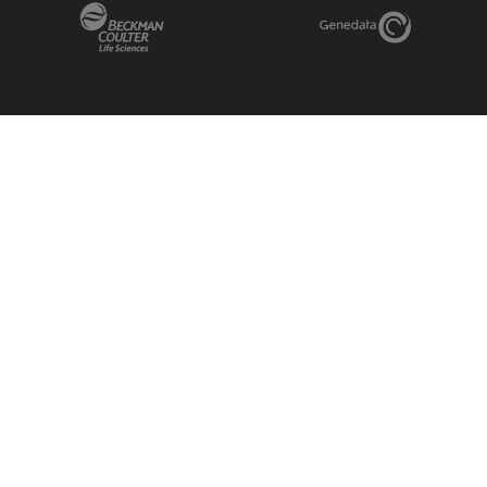
Beckman Coulter Link
Genedata Link
IDBS Link
Abcam Limited
Molecular Devices Link
Phenomenex L
Sciex Link
Aldevron Link
IDT Link