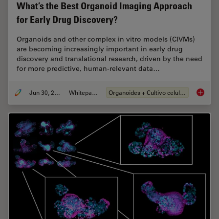
What’s the Best Organoid Imaging Approach
for Early Drug Discovery?
Organoids and other complex in vitro models (CIVMs)
are becoming increasingly important in early drug
discovery and translational research, driven by the need
for more predictive, human-relevant data…
Jun 30, 2026
Whitepaper
Organoides + Cultivo celular 3D
What’s 