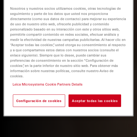
Nosotros y nuestros socios utilizamos cookies, otras tecnologías de
seguimiento y parte de los datos que usted nos proporciona
directamente (como sus datos de contacto) para mejorar su experiencia
de uso de nuestro sitio web, ofrecerle publicidad y contenido
personalizado basado en su interacción con este y otros sitios web,
permitirle compartir contenido en redes sociales, efectuar análisis y
medir la efectividad de nuestras campañas publicitarias. Al hacer clic en
“Aceptar todas las cookies”, usted otorga su consentimiento al respecto
y a que compartamos estos datos con nuestros socios (consulte el
enlace siguiente). Siempre que lo desee, puede cambiar sus
preferencias de consentimiento en la sección “Configuración de
cookies”, en la parte inferior de nuestro sitio web. Para obtener más
información sobre nuestras políticas, consulte nuestro Aviso de
cookies.
Leica Microsystems Cookie Partners Details
Configuración de cookies
Aceptar todas las cookies