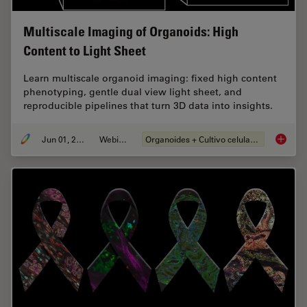
Multiscale Imaging of Organoids: High
Content to Light Sheet
Learn multiscale organoid imaging: fixed high content
phenotyping, gentle dual view light sheet, and
reproducible pipelines that turn 3D data into insights.
Jun 01, 2026
Webinar
Organoides + Cultivo celular 3D
Multisc