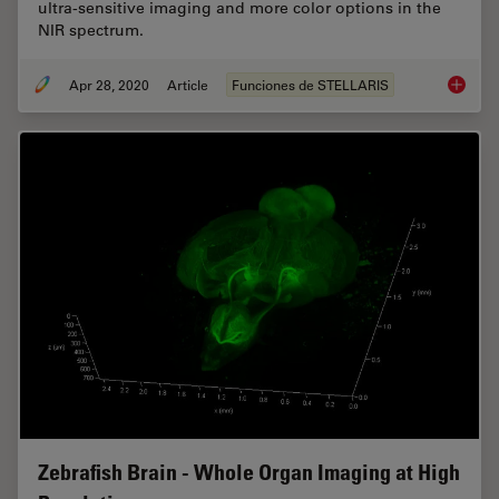
ultra-sensitive imaging and more color options in the
NIR spectrum.
Apr 28, 2020
Article
Funciones de STELLARIS
The Pow
Zebrafish Brain - Whole Organ Imaging at High