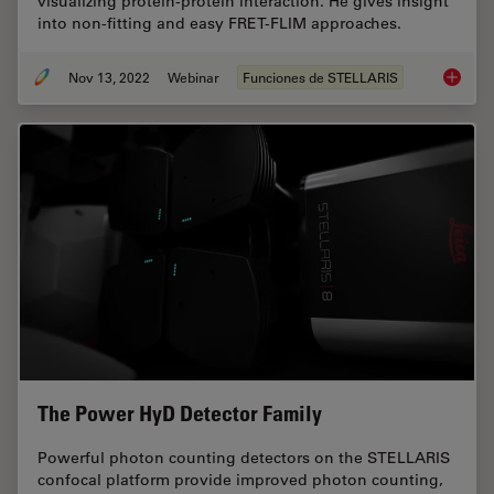
visualizing protein-protein interaction. He gives insight
into non-fitting and easy FRET-FLIM approaches.
Nov 13, 2022
Webinar
Funciones de STELLARIS
Visuali
The Power HyD Detector Family
Powerful photon counting detectors on the STELLARIS
confocal platform provide improved photon counting,