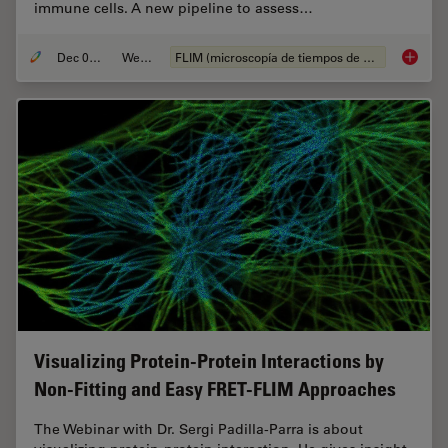
immune cells. A new pipeline to assess…
Dec 05, 2022
Webinar
FLIM (microscopía de tiempos de vida de fluorescencia)
Virtual
Visualizing Protein-Protein Interactions by
Non-Fitting and Easy FRET-FLIM Approaches
The Webinar with Dr. Sergi Padilla-Parra is about