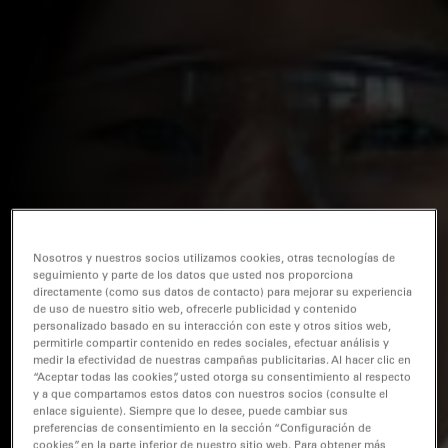
Nosotros y nuestros socios utilizamos cookies, otras tecnologías de
seguimiento y parte de los datos que usted nos proporciona
directamente (como sus datos de contacto) para mejorar su experiencia
de uso de nuestro sitio web, ofrecerle publicidad y contenido
personalizado basado en su interacción con este y otros sitios web,
permitirle compartir contenido en redes sociales, efectuar análisis y
medir la efectividad de nuestras campañas publicitarias. Al hacer clic en
“Aceptar todas las cookies”, usted otorga su consentimiento al respecto
y a que compartamos estos datos con nuestros socios (consulte el
enlace siguiente). Siempre que lo desee, puede cambiar sus
preferencias de consentimiento en la sección “Configuración de
cookies”, en la parte inferior de nuestro sitio web. Para obtener más