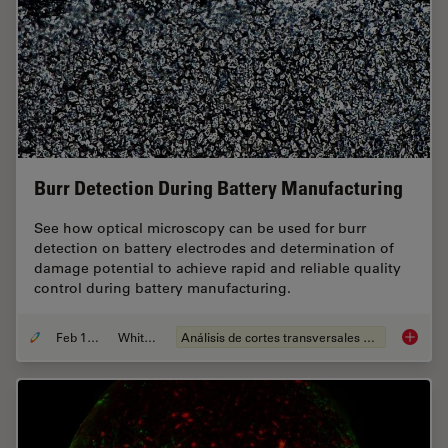
Burr Detection During Battery Manufacturing
See how optical microscopy can be used for burr
detection on battery electrodes and determination of
damage potential to achieve rapid and reliable quality
control during battery manufacturing.
Feb 12, 2026
Whitepaper
Análisis de cortes transversales para la microelectrónica
Burr De