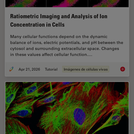
Ratiometric Imaging and Analysis of Ion
Concentration in Cells
Many cellular functions depend on the dynamic
balance of ions, electric potentials, and pH between the
cytosol and surrounding extracellular space. Changes
in these values affect cellular function.…
Apr 21, 2026
Tutorial
Imágenes de células vivas
Ratiomet