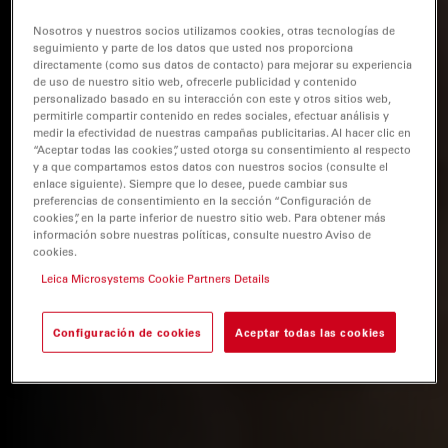
Nosotros y nuestros socios utilizamos cookies, otras tecnologías de
seguimiento y parte de los datos que usted nos proporciona
directamente (como sus datos de contacto) para mejorar su experiencia
de uso de nuestro sitio web, ofrecerle publicidad y contenido
personalizado basado en su interacción con este y otros sitios web,
permitirle compartir contenido en redes sociales, efectuar análisis y
medir la efectividad de nuestras campañas publicitarias. Al hacer clic en
“Aceptar todas las cookies”, usted otorga su consentimiento al respecto
y a que compartamos estos datos con nuestros socios (consulte el
enlace siguiente). Siempre que lo desee, puede cambiar sus
preferencias de consentimiento en la sección “Configuración de
cookies”, en la parte inferior de nuestro sitio web. Para obtener más
información sobre nuestras políticas, consulte nuestro Aviso de
cookies.
Leica Microsystems Cookie Partners Details
Configuración de cookies
Aceptar todas las cookies