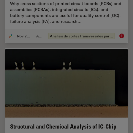
Why cross sections of printed circuit boards (PCBs) and
assemblies (PCBAs), integrated circuits (ICs), and
battery components are useful for quality control (QC),
failure analysis (FA), and research…
Nov 27, 2023
Article
Análisis de cortes transversales para la microelectrónica
Quality 
Structural and Chemical Analysis of IC-Chip