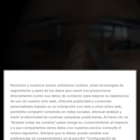
Nosotros y nuestros socios utilizamos cookies, otras tecnologías de
seguimiento y parte de los datos que usted nos proporciona
directamente (como sus datos de contacto) para mejorar su experiencia
de uso de nuestro sitio web, ofrecerle publicidad y contenido
personalizado basado en su interacción con este y otros sitios web,
permitirle compartir contenido en redes sociales, efectuar análisis y
medir la efectividad de nuestras campañas publicitarias. Al hacer clic en
“Aceptar todas las cookies”, usted otorga su consentimiento al respecto
y a que compartamos estos datos con nuestros socios (consulte el
enlace siguiente). Siempre que lo desee, puede cambiar sus
preferencias de consentimiento en la sección “Configuración de