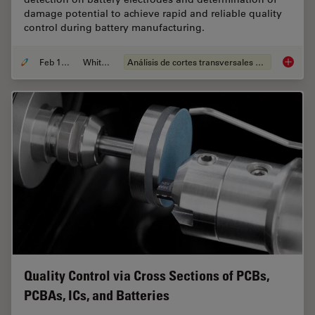
damage potential to achieve rapid and reliable quality
control during battery manufacturing.
Feb 12, 2026
Whitepaper
Análisis de cortes transversales para la microelectrónica
Burr De
Quality Control via Cross Sections of PCBs,
PCBAs, ICs, and Batteries