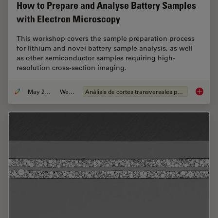
How to Prepare and Analyse Battery Samples
with Electron Microscopy
This workshop covers the sample preparation process
for lithium and novel battery sample analysis, as well
as other semiconductor samples requiring high-
resolution cross-section imaging.
May 25, 2023
Webinar
Análisis de cortes transversales para la microelectrónica
How to 