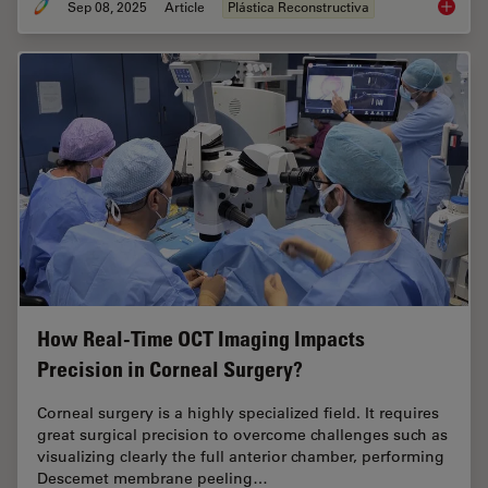
Sep 08, 2025
Article
Plástica Reconstructiva
A Micro
How Real-Time OCT Imaging Impacts
Precision in Corneal Surgery?
Corneal surgery is a highly specialized field. It requires
great surgical precision to overcome challenges such as
visualizing clearly the full anterior chamber, performing
Descemet membrane peeling…