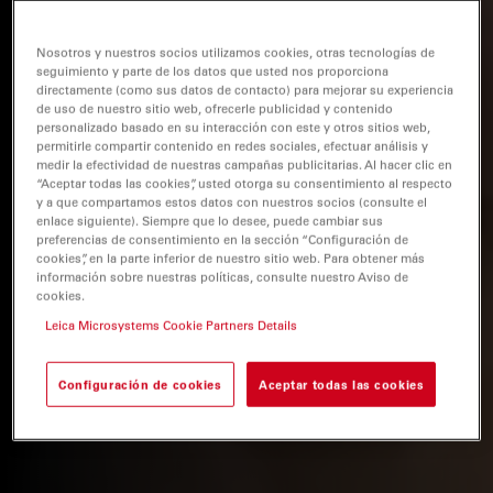
Nosotros y nuestros socios utilizamos cookies, otras tecnologías de
seguimiento y parte de los datos que usted nos proporciona
directamente (como sus datos de contacto) para mejorar su experiencia
de uso de nuestro sitio web, ofrecerle publicidad y contenido
personalizado basado en su interacción con este y otros sitios web,
permitirle compartir contenido en redes sociales, efectuar análisis y
medir la efectividad de nuestras campañas publicitarias. Al hacer clic en
“Aceptar todas las cookies”, usted otorga su consentimiento al respecto
y a que compartamos estos datos con nuestros socios (consulte el
enlace siguiente). Siempre que lo desee, puede cambiar sus
preferencias de consentimiento en la sección “Configuración de
cookies”, en la parte inferior de nuestro sitio web. Para obtener más
información sobre nuestras políticas, consulte nuestro Aviso de
cookies.
Leica Microsystems Cookie Partners Details
Configuración de cookies
Aceptar todas las cookies