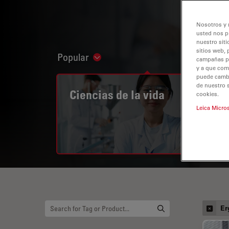
Nosotros y 
usted nos p
nuestro siti
sitios web, 
Popular
Show subnavigation
campañas pub
y a que com
puede cambia
de nuestro 
Ciencias de la vida
cookies.
Leica Micro
Er