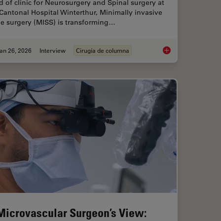
 of clinic for Neurosurgery and Spinal surgery at
Cantonal Hospital Winterthur, Minimally invasive
ne surgery (MISS) is transforming…
an 26, 2026
Interview
Cirugía de columna
ts and Trends of Microscopy in Cancer Research
Flexibility and Effic
Microvascular Surgeon’s View: