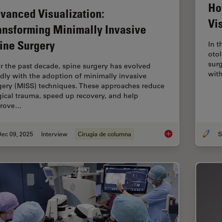
Ho
vanced Visualization:
Vi
ansforming Minimally Invasive
ine Surgery
In t
otol
surg
r the past decade, spine surgery has evolved
wit
idly with the adoption of minimally invasive
gery (MISS) techniques. These approaches reduce
gical trauma, speed up recovery, and help
prove…
Dec 09, 2025
Interview
Cirugía de columna
S
Advanced Visualizat