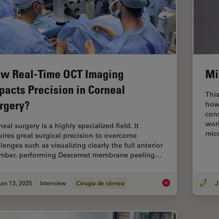
w Real-Time OCT Imaging
Mi
pacts Precision in Corneal
Thi
rgery?
how 
cons
wor
eal surgery is a highly specialized field. It
mic
uires great surgical precision to overcome
lenges such as visualizing clearly the full anterior
mber, performing Descemet membrane peeling…
an 13, 2025
Interview
Cirugía de córnea
J
How Real-Time OCT I