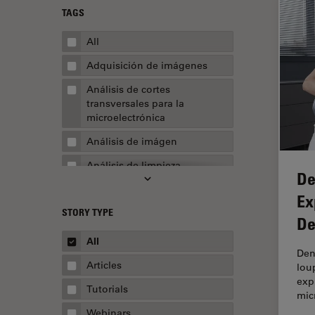
TAGS
All
Adquisición de imágenes
Análisis de cortes
transversales para la
microelectrónica
Análisis de imágen
Análisis de limpieza
De
Análisis multiplex espacial
Ex
STORY TYPE
Apertura numérica
De
AR Surgery
All
Den
Automoción y transporte
Articles
lou
exp
Biofarmacia
Tutorials
mic
Biología celular
Webinars