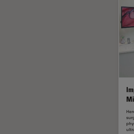
Imágenes cuantitativas
Imágenes de células vivas
Imagenología in vivo de
organismos completos
Imagenología y análisis de
tejidos avanzados
Imperial Imaging Hub
Industria Metalúrgica
Industrie électronique et des
semi-conducteurs
Im
Inmunofluorescencia
Mi
Inteligencia Artificial
Her
Inverted Microscopy
sur
phy
Investigación del cáncer
ult