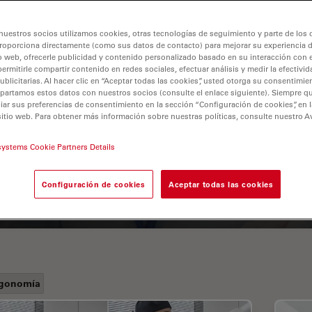
nuestros socios utilizamos cookies, otras tecnologías de seguimiento y parte de los
roporciona directamente (como sus datos de contacto) para mejorar su experiencia 
o web, ofrecerle publicidad y contenido personalizado basado en su interacción con e
permitirle compartir contenido en redes sociales, efectuar análisis y medir la efectivi
licitarias. Al hacer clic en “Aceptar todas las cookies”, usted otorga su consentimie
partamos estos datos con nuestros socios (consulte el enlace siguiente). Siempre qu
r sus preferencias de consentimiento en la sección “Configuración de cookies”, en la
sitio web. Para obtener más información sobre nuestras políticas, consulte nuestro A
A Guide to Fluorescence
Lifetime Imaging Microscopy
systems Cookie Partners Details
(FLIM)
Configuración de cookies
Aceptar todas las cookies
gonomía