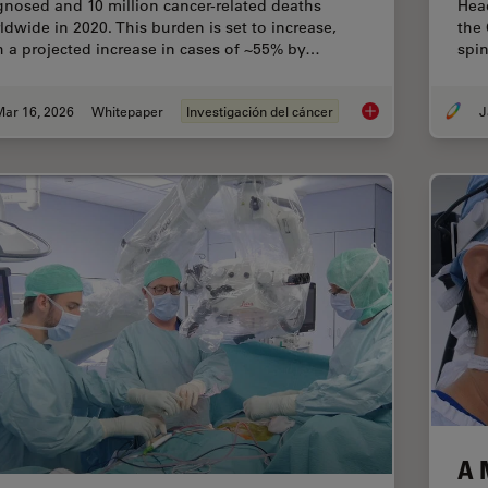
gnosed and 10 million cancer-related deaths
Head
ldwide in 2020. This burden is set to increase,
the 
h a projected increase in cases of ~55% by…
spi
Mar 16, 2026
Whitepaper
Investigación del cáncer
J
History, Developmen
A 