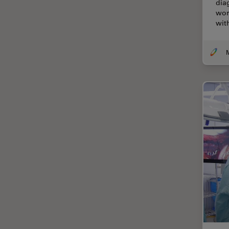
dia
wor
Cirugía de córnea
wit
Cirugía de glaucoma
Cirugías de retina
CLEM
Conceptos básicos de
microscopía
Congelación a alta presión
Conservación de arte
Contrast Methods in Light
Microscopy
Crio SEM
Cultivo celular
De microscopía
Disección