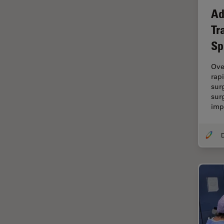
Ad
Dispersión Raman Coherente
(CRS)
Tr
Sp
Drosophila Research
Educación
Ove
rap
Enfermedades
sur
neurodegenerativas
sur
Ergonomía
im
Especialidades médicas
Espectroscopia de
descomposición inducida por
láser (LIBS)
F-Techniques
Fabricación de baterías
FLIM (microscopía de
tiempos de vida de