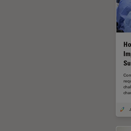
fluorescencia)
Fluorescencia
Fluoróforo
FluoSync
FRAP
Ho
Im
Fresado con haz de iones
Su
FRET
Funciones de STELLARIS
Corn
req
Garantía de calidad / Control
chal
de calidad
cha
Ginecología y Urología
Granos
J
Historia
HyD