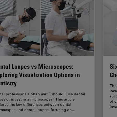
ntal Loupes vs Microscopes:
Si
ploring Visualization Options in
Ch
ntistry
The
incr
tal professionals often ask: “Should I use dental
succ
pes or invest in a microscope?” This article
of e
lores the key differences between dental
inv
roscopes and dental loupes, focusing on…