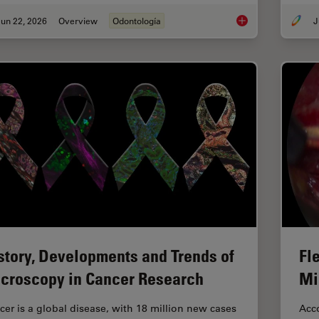
un 22, 2026
Overview
Odontología
J
Dental Loupes vs Mic
story, Developments and Trends of
Fle
croscopy in Cancer Research
Mi
cer is a global disease, with 18 million new cases
Acco