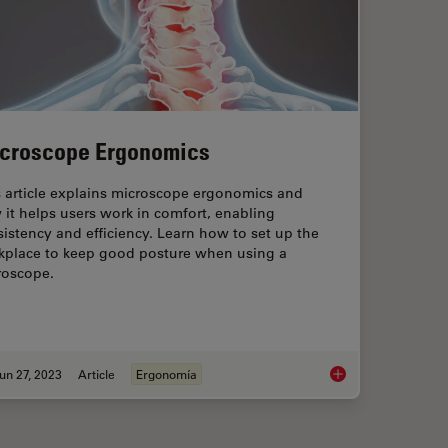
croscope Ergonomics
s article explains microscope ergonomics and
it helps users work in comfort, enabling
istency and efficiency. Learn how to set up the
kplace to keep good posture when using a
roscope.
un 27, 2023
Article
Ergonomía
maging Impacts Precision in Corneal Surgery?
Microscope Ergonom