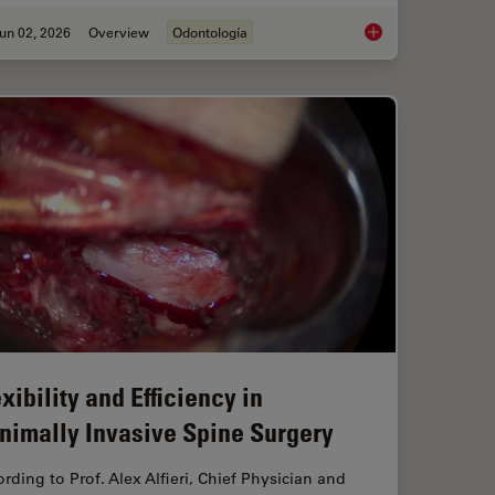
un 02, 2026
Overview
Odontología
roscopes: Exploring Visualization Options in Dentistry
Six Features to Con
xibility and Efficiency in
nimally Invasive Spine Surgery
rding to Prof. Alex Alfieri, Chief Physician and