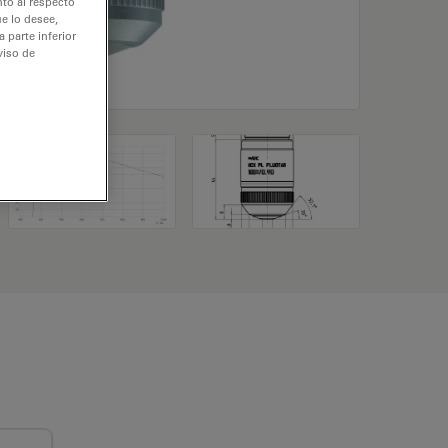
nto al respecto
e lo desee,
 parte inferior
viso de