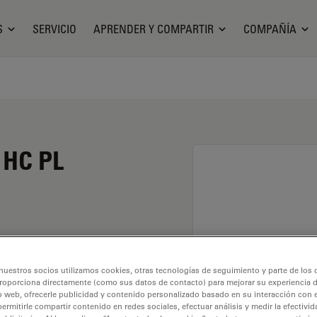
S
SERVICIO
APRENDER Y COMPARTIR
COMPAÑÍA
 HC PL
 aumento de 100X y una
nuestros socios utilizamos cookies, otras tecnologías de seguimiento y parte de los
o seco y con una rosca
roporciona directamente (como sus datos de contacto) para mejorar su experiencia 
 libre de 0,3 mm y un
o web, ofrecerle publicidad y contenido personalizado basado en su interacción con e
permitirle compartir contenido en redes sociales, efectuar análisis y medir la efectivi