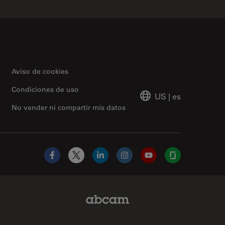
Aviso de cookies
Condiciones de uso
US
|
es
No vender ni compartir mis datos
Facebook
X
LinkedIn
Instagram
YouTube
Glassdoor
Abcam Limited Link