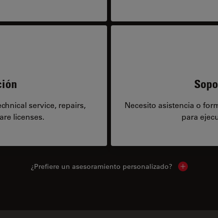
ción
Sopo
hnical service, repairs,
Necesito asistencia o fo
are licenses.
para ejecu
¿Prefiere un asesoramiento personalizado?
Show local 