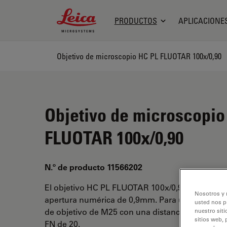
Leica Microsystems Logo
PRODUCTOS
APLICACIONE
Objetivo de microscopio HC PL FLUOTAR 100x/0,90
Objetivo de microscopio
FLUOTAR 100x/0,90
N.º de producto 11566202
El objetivo HC PL FLUOTAR 100x/0,90 tiene un
Nosotros y 
apertura numérica de 0,9mm. Para uso en medi
usted nos p
de objetivo de M25 con una distancia de trabajo
nuestro siti
sitios web, 
FN de 20.