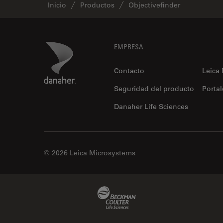
Inicio
Productos
Objectivefinder
Footer
Danaher Logo
EMPRESA
Contacto
Leica
Seguridad del producto
Portal
Danaher Life Sciences
© 2026 Leica Microsystems
Beckman Coulter Link