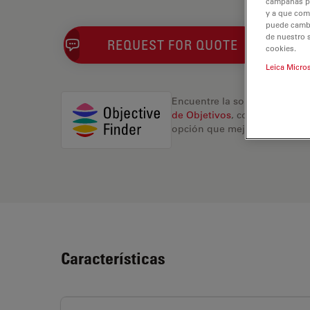
campañas pub
y a que com
puede cambia
de nuestro 
REQUEST FOR QUOTE
cookies.
Leica Micro
Encuentre la solución ideal.
de Objetivos
, compare altern
opción que mejor se adapte a
Características