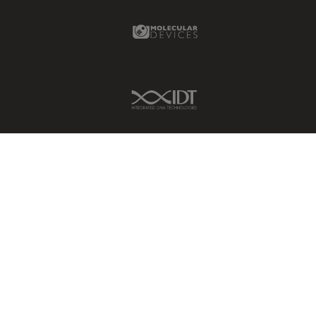
Molecular Devices Link
IDT Link