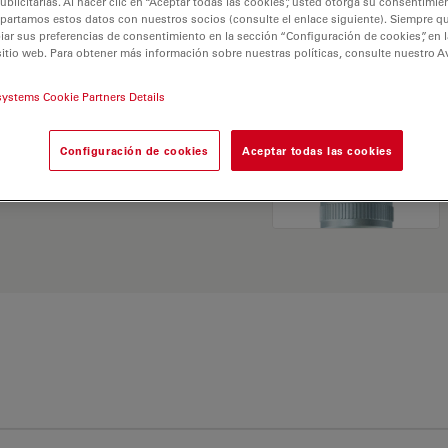
licitarias. Al hacer clic en “Aceptar todas las cookies”, usted otorga su consentimie
partamos estos datos con nuestros socios (consulte el enlace siguiente). Siempre qu
r sus preferencias de consentimiento en la sección “Configuración de cookies”, en la
sitio web. Para obtener más información sobre nuestras políticas, consulte nuestro A
systems Cookie Partners Details
 Explore nuestro
Buscador
Configuración de cookies
Aceptar todas las cookies
ativas y encuentre la
 sus necesidades.