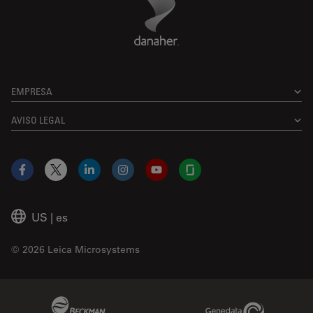
EMPRESA
AVISO LEGAL
Facebook
X
LinkedIn
Instagram
YouTube
Glassdoor
US
|
es
© 2026 Leica Microsystems
Beckman Coulter Link
Genedata Link