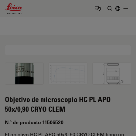
Leica Microsystems Logo
Togg
Introduzca
Objetivo de microscopio HC PL APO
50x/0,90 CRYO CLEM
N.º de producto 11506520
El objetivo HC PL APO 50x/0,90 CRYO CLEM tiene un