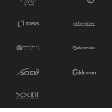
IDBS Link
Abcam Limited
Molecular Devices Link
Phenomenex L
Sciex Link
Aldevron Link
IDT Link