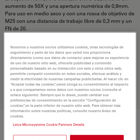
aumento de 50X y una apertura numérica de 0,9mm.
Para uso en medio seco y con una rosca de objetivo de
M25 con una distancia de trabajo libre de 0,3 mm y un
FN de 20.
Nosotros y nuestros socios utilizamos cookies, otras tecnologías de
REQUEST FOR QUOTE
seguimiento y parte de los datos que usted nos proporciona
directamente (como sus datos de contacto) para mejorar su experiencia
de uso de nuestro sitio web, ofrecerle publicidad y contenido
personalizado basado en su interacción con este y otros sitios web,
Encuentre la solución ideal. Explore
permitirle compartir contenido en redes sociales, efectuar análisis y
nuestro
Buscador de Objetivos
,
medir la efectividad de nuestras campañas publicitarias. Al hacer clic en
compare alternativas y encuentre la
“Aceptar todas las cookies”, usted otorga su consentimiento al respecto
opción que mejor se adapte a sus
y a que compartamos estos datos con nuestros socios (consulte el
enlace siguiente). Siempre que lo desee, puede cambiar sus
necesidades.
preferencias de consentimiento en la sección “Configuración de
cookies”, en la parte inferior de nuestro sitio web. Para obtener más
información sobre nuestras políticas, consulte nuestro Aviso de
cookies.
Características
Leica Microsystems Cookie Partners Details