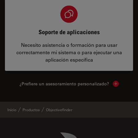
Soporte de aplicaciones
Necesito asistencia o formación para usar
correctamente mi sistema o para ejecutar una
aplicación específica
¿Prefiere un asesoramiento personalizado?
Show local 
Inicio
Productos
Objectivefinder
Danaher Logo
Footer