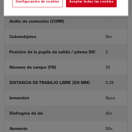
Configuración de cookies
Aceptar todas las cookies
Número de producto
11506520
Anillo de corrección (CORR)
-
Cubreobjetos
Sin
Posición de la pupila de salida / prisma DIC
C
Número de campo (FN)
25
DISTANCIA DE TRABAJO LIBRE (EN MM)
0.28
Inmersión
Seco
Diafragma de iris
Sin
Aumento
50⨉