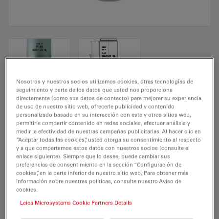
Nosotros y nuestros socios utilizamos cookies, otras tecnologías de
seguimiento y parte de los datos que usted nos proporciona
Objetivo de microscopio PLAN 100x/1,25
directamente (como sus datos de contacto) para mejorar su experiencia
de uso de nuestro sitio web, ofrecerle publicidad y contenido
OIL
personalizado basado en su interacción con este y otros sitios web,
permitirle compartir contenido en redes sociales, efectuar análisis y
medir la efectividad de nuestras campañas publicitarias. Al hacer clic en
“Aceptar todas las cookies”, usted otorga su consentimiento al respecto
REQUEST FOR QUOTE
y a que compartamos estos datos con nuestros socios (consulte el
enlace siguiente). Siempre que lo desee, puede cambiar sus
preferencias de consentimiento en la sección “Configuración de
cookies”, en la parte inferior de nuestro sitio web. Para obtener más
Encuentre la solución ideal. Explore
información sobre nuestras políticas, consulte nuestro Aviso de
cookies.
nuestro
Buscador de Objetivos
,
compare alternativas y encuentre la
Leica Microsystems Cookie Partners Details
opción que mejor se adapte a sus