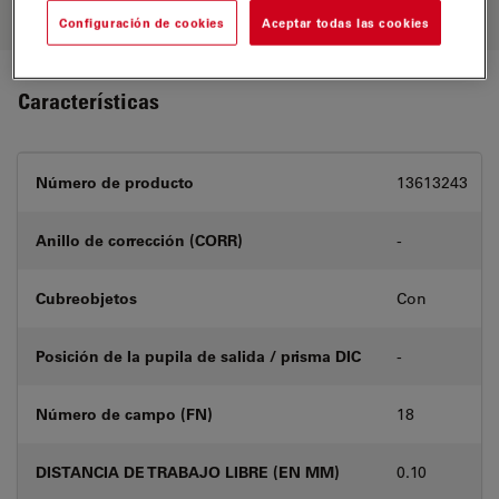
necesidades.
Configuración de cookies
Aceptar todas las cookies
Características
Número de producto
13613243
Anillo de corrección (CORR)
-
Cubreobjetos
Con
Posición de la pupila de salida / prisma DIC
-
Número de campo (FN)
18
DISTANCIA DE TRABAJO LIBRE (EN MM)
0.10