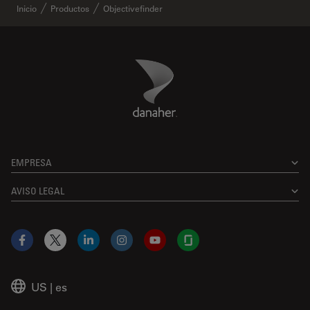
Inicio
Productos
Objectivefinder
Danaher Logo
Footer
EMPRESA
AVISO LEGAL
Facebook
X
LinkedIn
Instagram
YouTube
Glassdoor
US
|
es