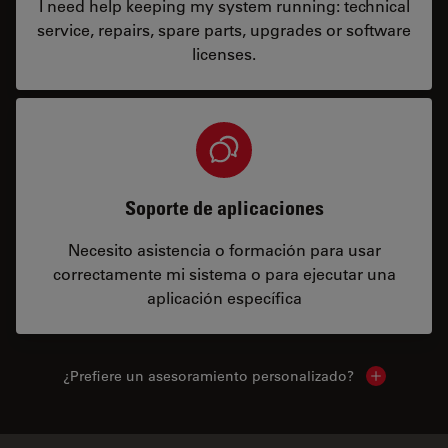
I need help keeping my system running: technical
service, repairs, spare parts, upgrades or software
licenses.
Soporte de aplicaciones
Necesito asistencia o formación para usar
correctamente mi sistema o para ejecutar una
aplicación específica
¿Prefiere un asesoramiento personalizado?
Show local 