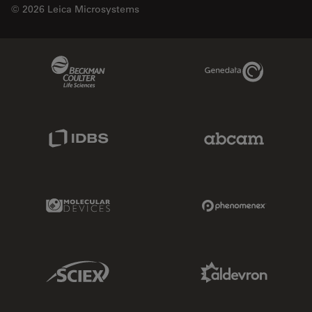
© 2026 Leica Microsystems
Beckman Coulter Link
Genedata Link
IDBS Link
Abcam Limited
Molecular Devices Link
Phenomenex L
Sciex Link
Aldevron Link