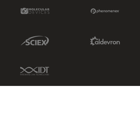
Molecular Devices Link
Phenomenex L
Sciex Link
Aldevron Link
IDT Link