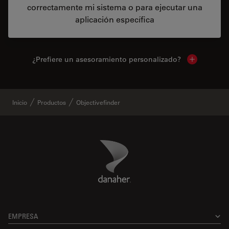
correctamente mi sistema o para ejecutar una
aplicación específica
¿Prefiere un asesoramiento personalizado?
Show local 
Inicio
Productos
Objectivefinder
Danaher Logo
Footer
EMPRESA