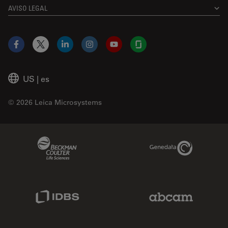
AVISO LEGAL
Facebook
X
LinkedIn
Instagram
YouTube
Glassdoor
US
|
es
© 2026 Leica Microsystems
Beckman Coulter Link
Genedata Link
IDBS Link
Abcam Limited