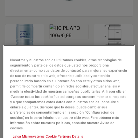
Objetivo de microscopio HC PL APO
Nosotros y nuestros socios utilizamos cookies, otras tecnologías de
seguimiento y parte de los datos que usted nos proporciona
100x/0,95
directamente (como sus datos de contacto) para mejorar su experiencia
de uso de nuestro sitio web, ofrecerle publicidad y contenido
personalizado basado en su interacción con este y otros sitios web,
N.º de producto 11566065
permitirle compartir contenido en redes sociales, efectuar análisis y
medir la efectividad de nuestras campañas publicitarias. Al hacer clic en
El objetivo HC PL APO 100x/0,95 tiene un aumento de
“Aceptar todas las cookies”, usted otorga su consentimiento al respecto
y a que compartamos estos datos con nuestros socios (consulte el
100X y una apertura numérica de 0,95mm. Para uso en
enlace siguiente). Siempre que lo desee, puede cambiar sus
medio seco y con una rosca de objetivo de M25 con
preferencias de consentimiento en la sección “Configuración de
cookies”, en la parte inferior de nuestro sitio web. Para obtener más
una distancia de trabajo libre de 0,3 mm y un FN de 20.
información sobre nuestras políticas, consulte nuestro Aviso de
cookies.
Leica Microsystems Cookie Partners Details