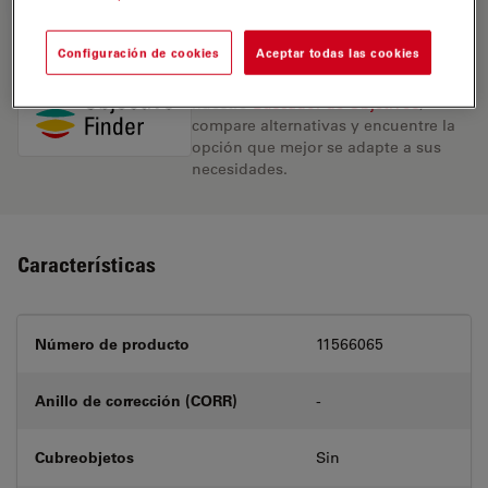
REQUEST FOR QUOTE
Configuración de cookies
Aceptar todas las cookies
Encuentre la solución ideal. Explore
nuestro
Buscador de Objetivos
,
compare alternativas y encuentre la
opción que mejor se adapte a sus
necesidades.
Características
Número de producto
11566065
Anillo de corrección (CORR)
-
Cubreobjetos
Sin