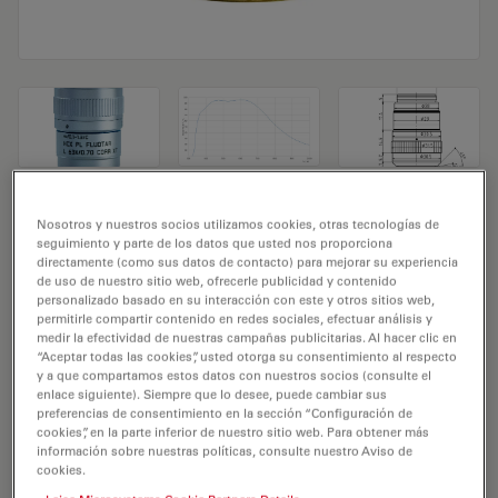
Objetivo de microscopio HC PL FLUOTAR L
Nosotros y nuestros socios utilizamos cookies, otras tecnologías de
seguimiento y parte de los datos que usted nos proporciona
63x/0,70 CORR XT
directamente (como sus datos de contacto) para mejorar su experiencia
de uso de nuestro sitio web, ofrecerle publicidad y contenido
personalizado basado en su interacción con este y otros sitios web,
N.º de producto 11506222
permitirle compartir contenido en redes sociales, efectuar análisis y
medir la efectividad de nuestras campañas publicitarias. Al hacer clic en
El objetivo HC PL FLUOTAR L 63x/0,70 CORR XT tiene
“Aceptar todas las cookies”, usted otorga su consentimiento al respecto
un aumento de 63X y una apertura numérica de
y a que compartamos estos datos con nuestros socios (consulte el
enlace siguiente). Siempre que lo desee, puede cambiar sus
0,7mm. Para uso en entornos de material de inmersión
preferencias de consentimiento en la sección “Configuración de
en seco y acoplado con una rosca de objetivo de M25
cookies”, en la parte inferior de nuestro sitio web. Para obtener más
información sobre nuestras políticas, consulte nuestro Aviso de
con una distancia de trabajo libre de 2,6-1,8 mm y un
cookies.
FN de 25.