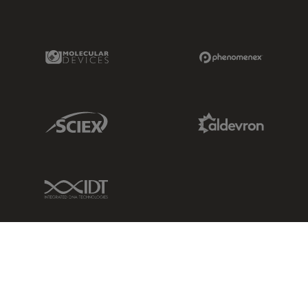
Molecular Devices Link
Phenomenex L
Sciex Link
Aldevron Link
IDT Link