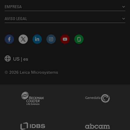
EMPRESA
AVISO LEGAL
Facebook
X
LinkedIn
Instagram
YouTube
Glassdoor
US
|
es
© 2026 Leica Microsystems
Beckman Coulter Link
Genedata Link
IDBS Link
Abcam Limited