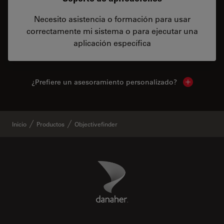
Necesito asistencia o formación para usar
correctamente mi sistema o para ejecutar una
aplicación específica
¿Prefiere un asesoramiento personalizado?
Show local 
Inicio
Productos
Objectivefinder
Danaher Logo
Footer