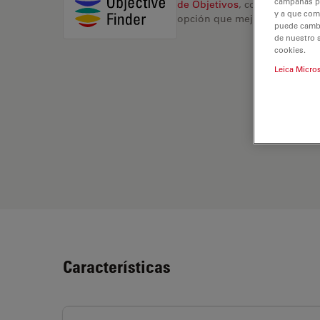
campañas pub
de Objetivos
, compare altern
y a que com
opción que mejor se adapte a
puede cambia
de nuestro 
cookies.
Leica Micro
Características