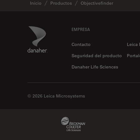
Inicio
Productos
Objectivefinder
Footer
Danaher Logo
EMPRESA
Contacto
Leica
Seguridad del producto
Portal
Danaher Life Sciences
© 2026 Leica Microsystems
Beckman Coulter Link