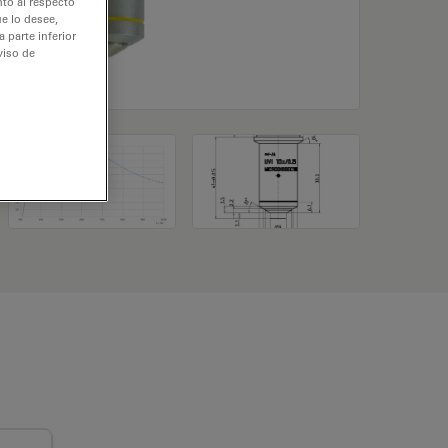
nto al respecto
e lo desee,
 parte inferior
viso de