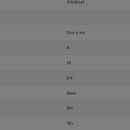
11518147
-
Con y sin
A
22
2.9
Seco
Sin
10⨉