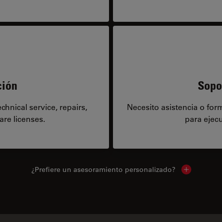
ción
Sopo
hnical service, repairs,
Necesito asistencia o fo
are licenses.
para ejecu
¿Prefiere un asesoramiento personalizado?
Show local 