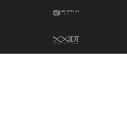
Molecular Devices Link
IDT Link