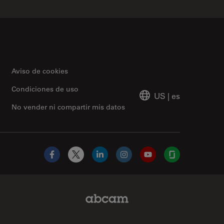
Aviso de cookies
Condiciones de uso
US
|
es
No vender ni compartir mis datos
Facebook
X
LinkedIn
Instagram
YouTube
Glassdoor
Abcam Limited Link