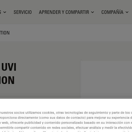
S
SERVICIO
APRENDER Y COMPARTIR
COMPAÑÍA
CTION
 UVI
ION
nuestros socios utilizamos cookies, otras tecnologías de seguimiento y parte de los
roporciona directamente (como sus datos de contacto) para mejorar su experiencia 
o web, ofrecerle publicidad y contenido personalizado basado en su interacción con e
permitirle compartir contenido en redes sociales, efectuar análisis y medir la efectivi
 Explore nuestro
Buscador