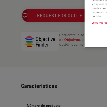
y a que com
puede cambia
de nuestro 
REQUEST FOR QUOTE
cookies.
Leica Micro
Encuentre la solución ideal.
de Objetivos
, compare altern
opción que mejor se adapte a
Características
Número de producto