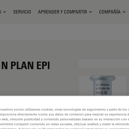
S
SERVICIO
APRENDER Y COMPARTIR
COMPAÑÍA
o N PLAN EPI
o de 5X y una apertura
nuestros socios utilizamos cookies, otras tecnologías de seguimiento y parte de los
y con una rosca de
roporciona directamente (como sus datos de contacto) para mejorar su experiencia 
o web, ofrecerle publicidad y contenido personalizado basado en su interacción con e
bre de 0,3 mm y un FN
permitirle compartir contenido en redes sociales, efectuar análisis y medir la efectivi
licitarias. Al hacer clic en “Aceptar todas las cookies”, usted otorga su consentimie