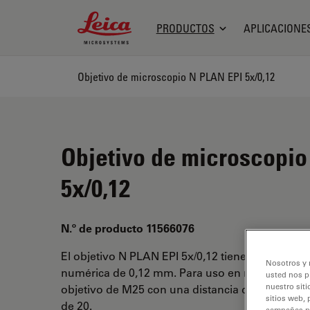
Leica Microsystems Logo
PRODUCTOS
APLICACIONE
Objetivo de microscopio N PLAN EPI 5x/0,12
Objetivo de microscopi
5x/0,12
N.º de producto 11566076
El objetivo N PLAN EPI 5x/0,12 tiene un aument
Nosotros y 
numérica de 0,12 mm. Para uso en medio seco 
usted nos p
nuestro siti
objetivo de M25 con una distancia de trabajo li
sitios web, 
de 20.
campañas pub