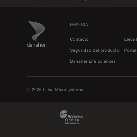
Footer
Danaher Logo
EMPRESA
Contacto
Leica
Seguridad del producto
Portal
Danaher Life Sciences
© 2026 Leica Microsystems
Beckman Coulter Link