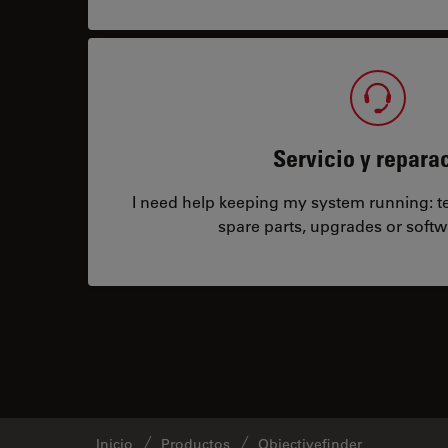
Servicio y repara
I need help keeping my system running: tec
spare parts, upgrades or softw
Inicio
Productos
Objectivefinder