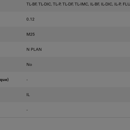
TL-BF, TL-DIC, TL-P, TL-DF, TL-IMC, IL-BF, IL-DIC, IL-P, F
0.12
M25
N PLAN
No
oque)
-
IL
-