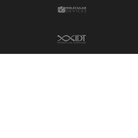
Molecular Devices Link
IDT Link