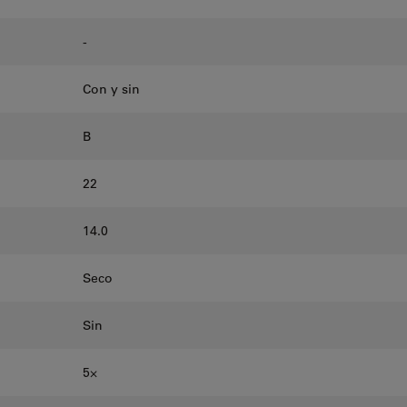
-
Con y sin
B
22
14.0
Seco
Sin
5⨉