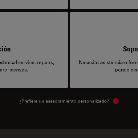
ción
Sopo
hnical service, repairs,
Necesito asistencia o fo
are licenses.
para ejecu
¿Prefiere un asesoramiento personalizado?
Show local 