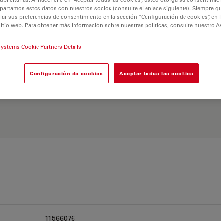
partamos estos datos con nuestros socios (consulte el enlace siguiente). Siempre qu
r sus preferencias de consentimiento en la sección “Configuración de cookies”, en la
sitio web. Para obtener más información sobre nuestras políticas, consulte nuestro A
systems Cookie Partners Details
 Explore nuestro
Buscador
Configuración de cookies
Aceptar todas las cookies
ativas y encuentre la
 sus necesidades.
11566076