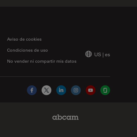
Aviso de cookies
Condiciones de uso
US
|
es
No vender ni compartir mis datos
Facebook
X
LinkedIn
Instagram
YouTube
Glassdoor
Abcam Limited Link