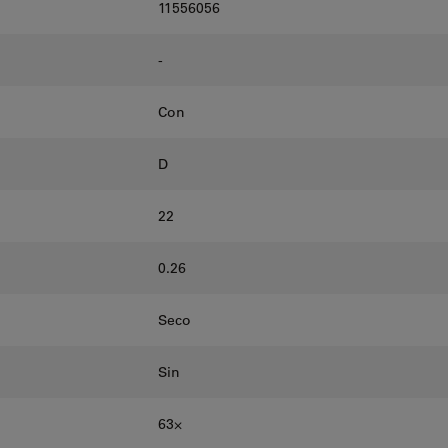
11556056
-
Con
D
22
0.26
Seco
Sin
63⨉