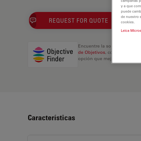
campañas pub
y a que com
puede cambia
de nuestro 
REQUEST FOR QUOTE
cookies.
Leica Micro
Encuentre la solución ideal.
de Objetivos
, compare altern
opción que mejor se adapte a
Características