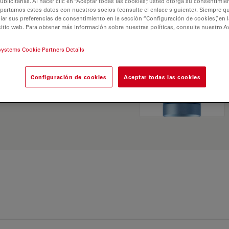
licitarias. Al hacer clic en “Aceptar todas las cookies”, usted otorga su consentimie
partamos estos datos con nuestros socios (consulte el enlace siguiente). Siempre qu
r sus preferencias de consentimiento en la sección “Configuración de cookies”, en la
sitio web. Para obtener más información sobre nuestras políticas, consulte nuestro A
systems Cookie Partners Details
 Explore nuestro
Buscador
Configuración de cookies
Aceptar todas las cookies
ativas y encuentre la
 sus necesidades.