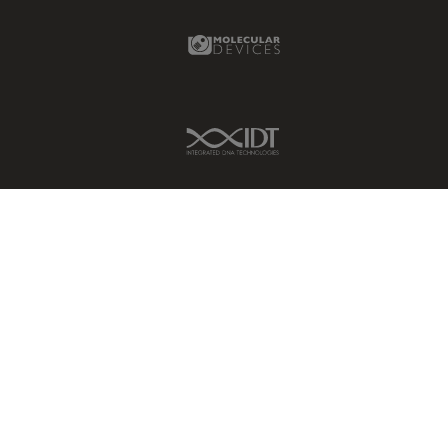
Molecular Devices Link
IDT Link