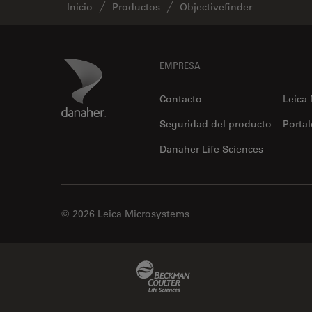
Inicio
Productos
Objectivefinder
Footer
Danaher Logo
EMPRESA
Contacto
Leica
Seguridad del producto
Portal
Danaher Life Sciences
© 2026 Leica Microsystems
Beckman Coulter Link