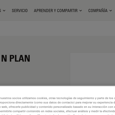
S
SERVICIO
APRENDER Y COMPARTIR
COMPAÑÍA
o N PLAN
nto de 63X y una
nuestros socios utilizamos cookies, otras tecnologías de seguimiento y parte de los
o seco y con una rosca
roporciona directamente (como sus datos de contacto) para mejorar su experiencia 
 libre de 0,3 mm y un
o web, ofrecerle publicidad y contenido personalizado basado en su interacción con e
permitirle compartir contenido en redes sociales, efectuar análisis y medir la efectivi