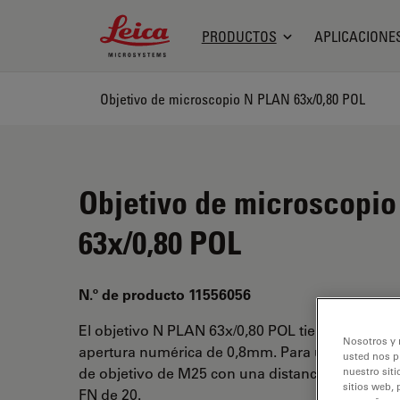
Leica Microsystems Logo
PRODUCTOS
APLICACIONE
Objetivo de microscopio N PLAN 63x/0,80 POL
Objetivo de microscopi
63x/0,80 POL
N.º de producto 11556056
El objetivo N PLAN 63x/0,80 POL tiene un aume
Nosotros y 
apertura numérica de 0,8mm. Para uso en medi
usted nos p
de objetivo de M25 con una distancia de trabajo
nuestro siti
sitios web, 
FN de 20.