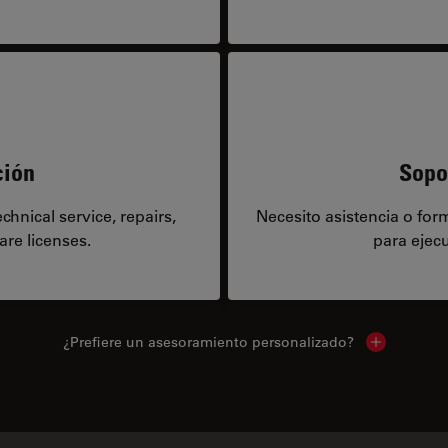
ción
Sopo
hnical service, repairs,
Necesito asistencia o fo
are licenses.
para ejecu
¿Prefiere un asesoramiento personalizado?
Show local 