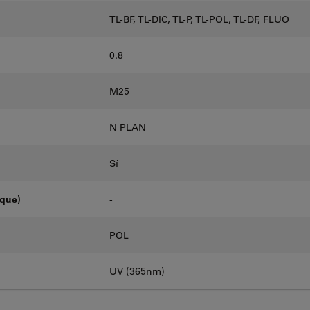
TL-BF, TL-DIC, TL-P, TL-POL, TL-DF, FLUO
0.8
M25
N PLAN
Sí
oque)
-
POL
UV (365nm)