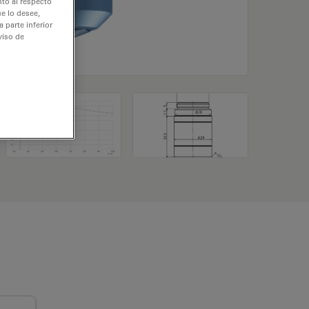
nto al respecto
e lo desee,
 parte inferior
viso de