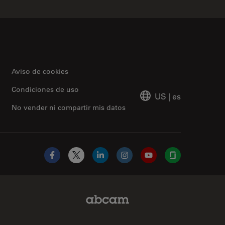
Aviso de cookies
Condiciones de uso
US
|
es
No vender ni compartir mis datos
Facebook
X
LinkedIn
Instagram
YouTube
Glassdoor
Abcam Limited Link