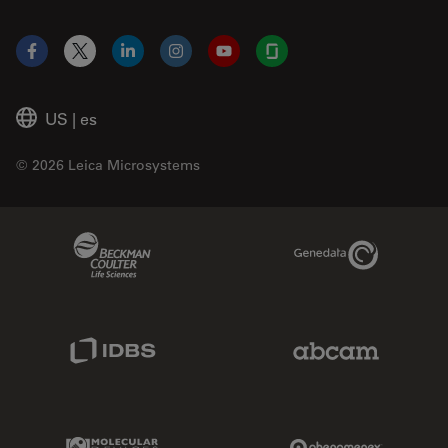
Facebook
X
LinkedIn
Instagram
YouTube
Glassdoor
US
|
es
© 2026 Leica Microsystems
Beckman Coulter Link
Genedata Link
IDBS Link
Abcam Limited
Molecular Devices Link
Phenomenex L