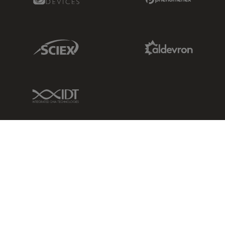
Sciex Link
Aldevron Link
IDT Link