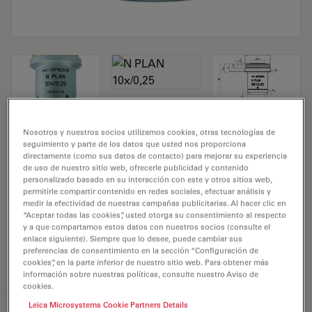
Nosotros y nuestros socios utilizamos cookies, otras tecnologías de
Objetivo de microscopio N PLAN 10x/0,25
seguimiento y parte de los datos que usted nos proporciona
directamente (como sus datos de contacto) para mejorar su experiencia
N.º de producto 11506405
de uso de nuestro sitio web, ofrecerle publicidad y contenido
personalizado basado en su interacción con este y otros sitios web,
permitirle compartir contenido en redes sociales, efectuar análisis y
El objetivo N PLAN 10x/0,25 tiene un aumento de 10X y
medir la efectividad de nuestras campañas publicitarias. Al hacer clic en
una apertura numérica de 0,25mm. Para uso en medio
“Aceptar todas las cookies”, usted otorga su consentimiento al respecto
y a que compartamos estos datos con nuestros socios (consulte el
seco y con una rosca de objetivo de M25 con una
enlace siguiente). Siempre que lo desee, puede cambiar sus
distancia de trabajo libre de 0,3 mm y un FN de 20.
preferencias de consentimiento en la sección “Configuración de
cookies”, en la parte inferior de nuestro sitio web. Para obtener más
información sobre nuestras políticas, consulte nuestro Aviso de
cookies.
REQUEST FOR QUOTE
Leica Microsystems Cookie Partners Details