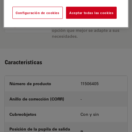
Encuentre la solución ideal. Explore
Configuración de cookies
Aceptar todas las cookies
nuestro
Buscador de Objetivos
,
compare alternativas y encuentre la
opción que mejor se adapte a sus
necesidades.
Características
Número de producto
11506405
Anillo de corrección (CORR)
-
Cubreobjetos
Con y sin
Posición de la pupila de salida
B