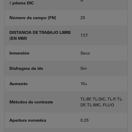
/ prisma DIC
Número de campo (FN)
25
DISTANCIA DE TRABAJO LIBRE
17.7
(EN MM)
Inmersión
Seco
Diafragma de iris
Sin
Aumento
10⨉
TL-BF, TL-DIC, TL-P, TL-
Métodos de contraste
DF, TL-IMC, FLUO
Apertura numérica
0.25