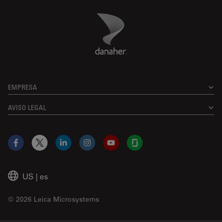
Danaher Logo
Footer
EMPRESA
AVISO LEGAL
Facebook
X
LinkedIn
Instagram
YouTube
Glassdoor
US
|
es
© 2026 Leica Microsystems