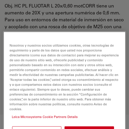
Obj. HC PL FLUOTAR L 20x/0,60 motCORR tiene un
aumento de 20X y una apertura numérica de 0,6 mm.
Para uso en entornos de material de inmersión en seco
y acoplado con una rosca de objetivo de M25 con una
distancia de trabajo libre de 1,87-2,54 mm y un FN de
25.
Nosotros y nuestros socios utilizamos cookies, otras tecnologías de
seguimiento y parte de los datos que usted nos proporciona
directamente (como sus datos de contacto) para mejorar su experiencia
REQUEST FOR QUOTE
de uso de nuestro sitio web, ofrecerle publicidad y contenido
personalizado basado en su interacción con este y otros sitios web,
permitirle compartir contenido en redes sociales, efectuar análisis y
medir la efectividad de nuestras campañas publicitarias. Al hacer clic en
Encuentre la solución ideal. Explore
“Aceptar todas las cookies”, usted otorga su consentimiento al respecto
y a que compartamos estos datos con nuestros socios (consulte el
nuestro
Buscador de Objetivos
,
enlace siguiente). Siempre que lo desee, puede cambiar sus
compare alternativas y encuentre la
preferencias de consentimiento en la sección “Configuración de
opción que mejor se adapte a sus
cookies”, en la parte inferior de nuestro sitio web. Para obtener más
necesidades.
información sobre nuestras políticas, consulte nuestro Aviso de
cookies.
Leica Microsystems Cookie Partners Details
Características