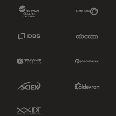
Beckman Coulter Link
Genedata Link
IDBS Link
Abcam Limited
Molecular Devices Link
Phenomenex L
Sciex Link
Aldevron Link
IDT Link