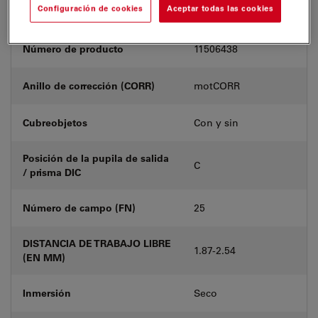
Configuración de cookies
Aceptar todas las cookies
Número de producto
11506438
Anillo de corrección (CORR)
motCORR
Cubreobjetos
Con y sin
Posición de la pupila de salida
C
/ prisma DIC
Número de campo (FN)
25
DISTANCIA DE TRABAJO LIBRE
1.87-2.54
(EN MM)
Inmersión
Seco