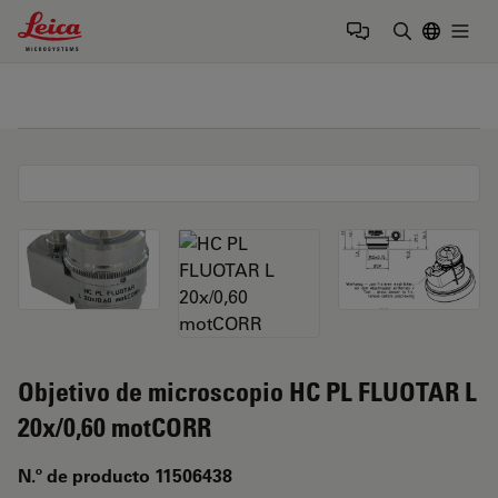
Leica Microsystems Logo
Togg
Introduzca
Objetivo de microscopio HC PL FLUOTAR L
20x/0,60 motCORR
N.º de producto 11506438