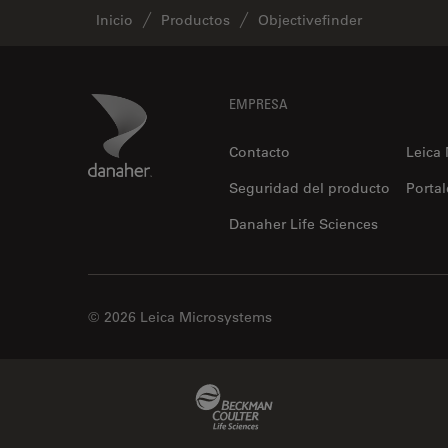
Inicio
Productos
Objectivefinder
Footer
Danaher Logo
EMPRESA
Contacto
Leica
Seguridad del producto
Portal
Danaher Life Sciences
© 2026 Leica Microsystems
Beckman Coulter Link