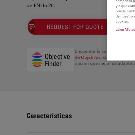
campañas pub
un FN de 20.
y a que com
puede cambia
de nuestro 
cookies.
REQUEST FOR QUOTE
Leica Micro
Encuentre la solución ideal.
de Objetivos
, compare altern
opción que mejor se adapte a
Características