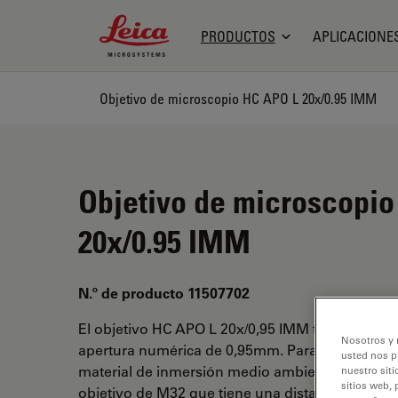
Leica Microsystems Logo
PRODUCTOS
APLICACIONE
Objetivo de microscopio HC APO L 20x/0.95 IMM
Objetivo de microscopi
20x/0.95 IMM
N.º de producto 11507702
El objetivo HC APO L 20x/0,95 IMM tiene un au
Nosotros y 
apertura numérica de 0,95mm. Para uso en inm
usted nos p
material de inmersión medio ambiente y se adj
nuestro siti
sitios web, 
objetivo de M32 que tiene una distancia de trab