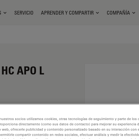
S
SERVICIO
APRENDER Y COMPARTIR
COMPAÑÍA
o HC APO L
mento de 20X y una
nuestros socios utilizamos cookies, otras tecnologías de seguimiento y parte de los
ersión incl BABB
roporciona directamente (como sus datos de contacto) para mejorar su experiencia 
unta con una rosca
o web, ofrecerle publicidad y contenido personalizado basado en su interacción con e
permitirle compartir contenido en redes sociales, efectuar análisis y medir la efectivi
ajo libre de 1,95 mm y