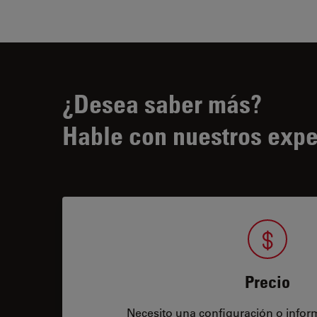
¿Desea saber más?
Hable con nuestros expe
Precio
Necesito una configuración o infor