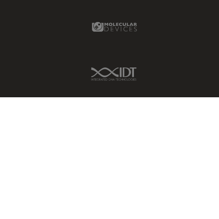
Molecular Devices Link
IDT Link