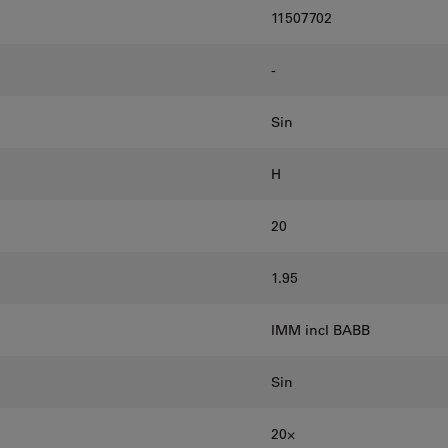
11507702
-
Sin
H
20
1.95
IMM incl BABB
Sin
20⨉