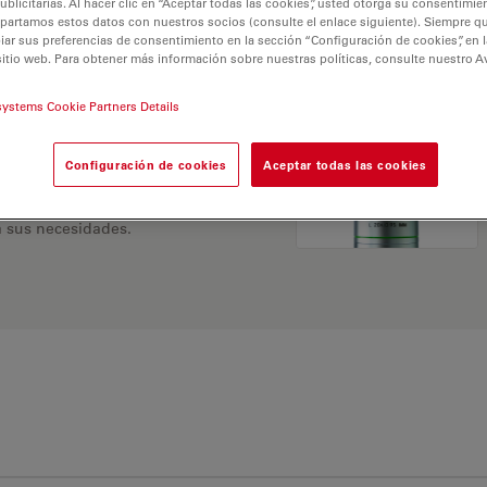
licitarias. Al hacer clic en “Aceptar todas las cookies”, usted otorga su consentimie
partamos estos datos con nuestros socios (consulte el enlace siguiente). Siempre qu
r sus preferencias de consentimiento en la sección “Configuración de cookies”, en la
sitio web. Para obtener más información sobre nuestras políticas, consulte nuestro A
systems Cookie Partners Details
Configuración de cookies
Aceptar todas las cookies
 Explore nuestro
Buscador
ativas y encuentre la
 sus necesidades.