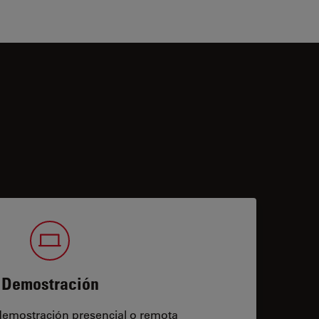
Demostración
demostración presencial o remota