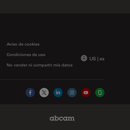
Aviso de cookies
Condiciones de uso
US
|
es
No vender ni compartir mis datos
Facebook
X
LinkedIn
Instagram
YouTube
Glassdoor
Abcam Limited Link