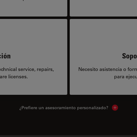
ción
Sopo
hnical service, repairs,
Necesito asistencia o fo
are licenses.
para ejecu
¿Prefiere un asesoramiento personalizado?
Show local 