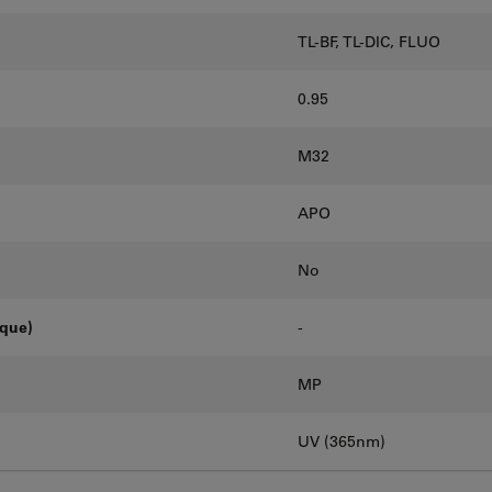
TL-BF, TL-DIC, FLUO
0.95
M32
APO
No
oque)
-
MP
UV (365nm)