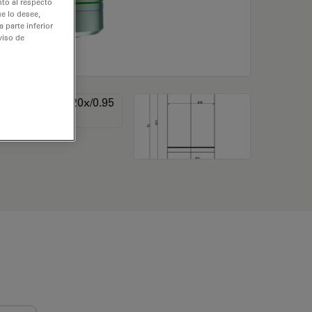
nto al respecto
e lo desee,
 parte inferior
viso de