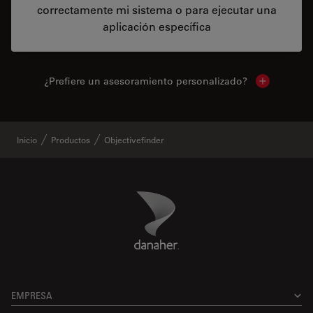
correctamente mi sistema o para ejecutar una
aplicación específica
¿Prefiere un asesoramiento personalizado?
Show local 
Inicio
Productos
Objectivefinder
Danaher Logo
Footer
EMPRESA