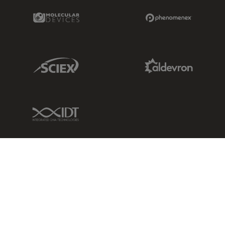
Molecular Devices Link
Phenomenex L
Sciex Link
Aldevron Link
IDT Link