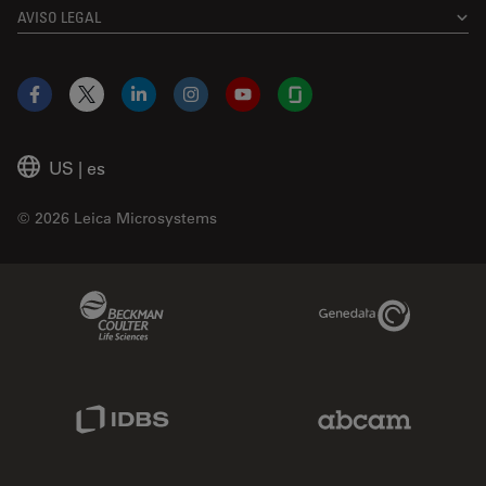
AVISO LEGAL
Facebook
X
LinkedIn
Instagram
YouTube
Glassdoor
US
|
es
© 2026 Leica Microsystems
Beckman Coulter Link
Genedata Link
IDBS Link
Abcam Limited