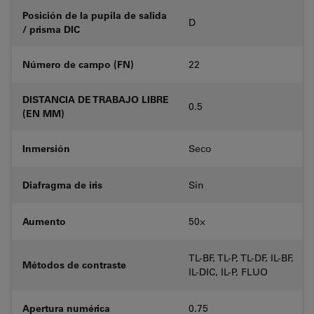
Posición de la pupila de salida
D
/ prisma DIC
Número de campo (FN)
22
DISTANCIA DE TRABAJO LIBRE
0.5
(EN MM)
Inmersión
Seco
Diafragma de iris
Sin
Aumento
50⨉
TL-BF, TL-P, TL-DF, IL-BF,
Métodos de contraste
IL-DIC, IL-P, FLUO
Apertura numérica
0.75