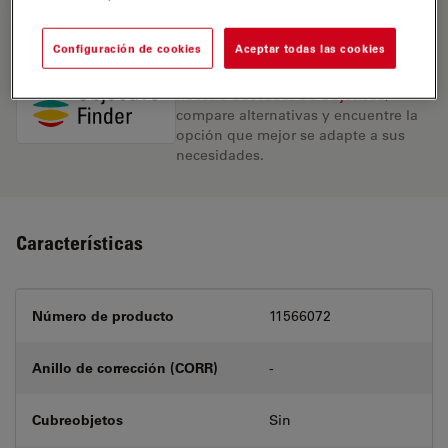
REQUEST FOR QUOTE
Configuración de cookies
Aceptar todas las cookies
Encuentre la solución ideal. Explore
nuestro
Buscador de Objetivos
,
compare alternativas y encuentre la
opción que mejor se adapte a sus
necesidades.
Características
Número de producto
11566072
Anillo de corrección (CORR)
-
Cubreobjetos
Sin