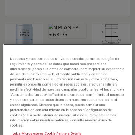
Objetivo de microscopio N PLAN EPI
Nosotros y nuestros socios utilizamos cookies, otras tecnologías de
seguimiento y parte de los datos que usted nos proporciona
50x/0,75
directamente (como sus datos de contacto) para mejorar su experiencia
de uso de nuestro sitio web, ofrecerle publicidad y contenido
personalizado basado en su interacción con este y otros sitios web,
N.º de producto 11566072
permitirle compartir contenido en redes sociales, efectuar análisis y
medir la efectividad de nuestras campañas publicitarias. Al hacer clic en
El objetivo N PLAN EPI 50x/0,75 tiene un aumento de
“Aceptar todas las cookies”, usted otorga su consentimiento al respecto
y a que compartamos estos datos con nuestros socios (consulte el
50X y una apertura numérica de 0,75mm. Para uso en
enlace siguiente). Siempre que lo desee, puede cambiar sus
medio seco y con una rosca de objetivo de M25 con
preferencias de consentimiento en la sección “Configuración de
cookies”, en la parte inferior de nuestro sitio web. Para obtener más
una distancia de trabajo libre de 0,3 mm y un FN de 20.
información sobre nuestras políticas, consulte nuestro Aviso de
cookies.
Leica Microsystems Cookie Partners Details