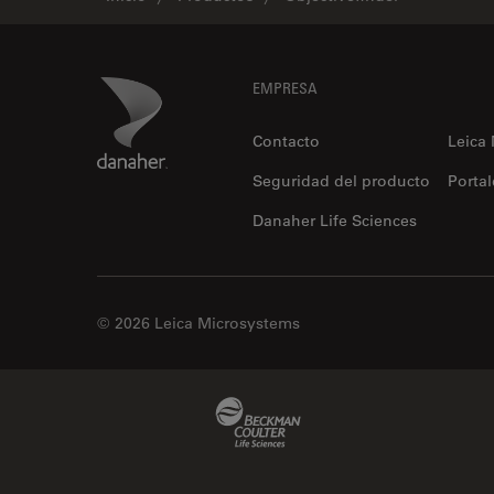
Footer
Danaher Logo
EMPRESA
Contacto
Leica
Seguridad del producto
Portal
Danaher Life Sciences
© 2026 Leica Microsystems
Beckman Coulter Link