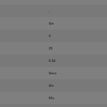
-
Sin
C
25
0.34
Seco
Sin
50⨉