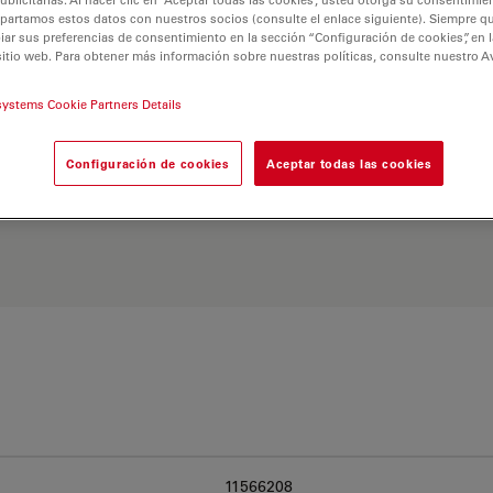
partamos estos datos con nuestros socios (consulte el enlace siguiente). Siempre qu
r sus preferencias de consentimiento en la sección “Configuración de cookies”, en la
sitio web. Para obtener más información sobre nuestras políticas, consulte nuestro A
systems Cookie Partners Details
 Explore nuestro
Buscador
Configuración de cookies
Aceptar todas las cookies
ativas y encuentre la
 sus necesidades.
11566208