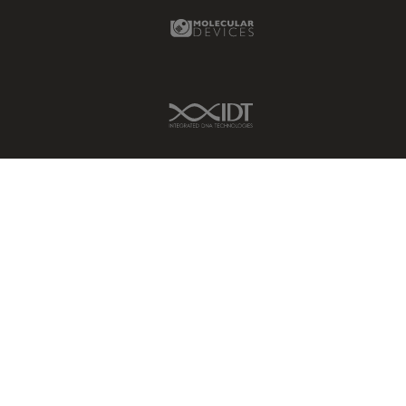
Molecular Devices Link
IDT Link