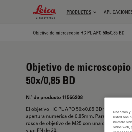
Leica Microsystems Logo
PRODUCTOS
APLICACIONE
Objetivo de microscopio HC PL APO 50x/0,85 BD
Objetivo de microscopi
50x/0,85 BD
N.º de producto 11566208
El objetivo HC PL APO 50x/0,85 BD tiene un au
Nosotros y 
apertura numérica de 0,85mm. Para uso en med
usted nos p
nuestro siti
rosca de objetivo de M25 con una distancia de t
sitios web, 
y un FN de 20.
campañas pub