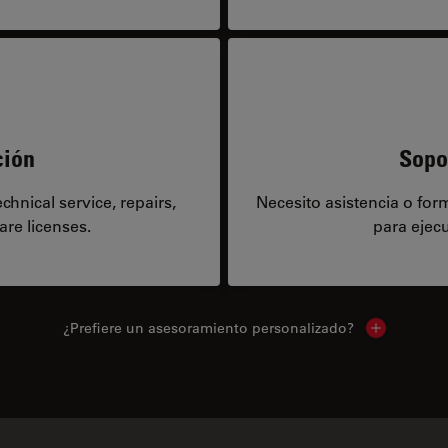
ción
Sopo
hnical service, repairs,
Necesito asistencia o fo
are licenses.
para ejecu
¿Prefiere un asesoramiento personalizado?
Show local 