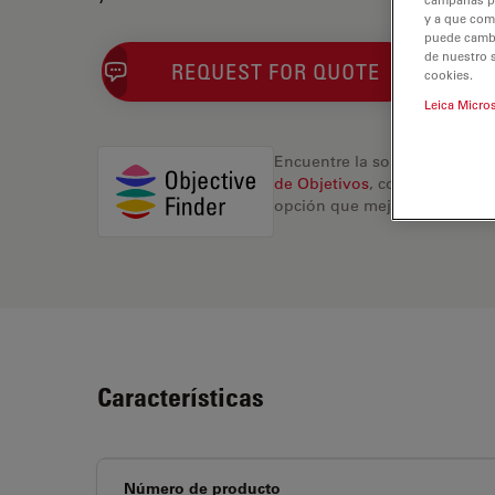
y a que com
puede cambia
de nuestro 
REQUEST FOR QUOTE
cookies.
Leica Micro
Encuentre la solución ideal.
de Objetivos
, compare altern
opción que mejor se adapte a
Características
Número de producto