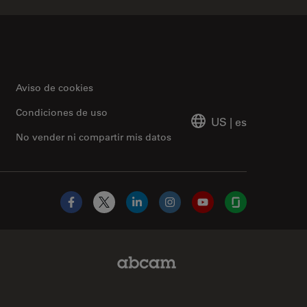
Aviso de cookies
Condiciones de uso
US
|
es
No vender ni compartir mis datos
Facebook
X
LinkedIn
Instagram
YouTube
Glassdoor
Abcam Limited Link