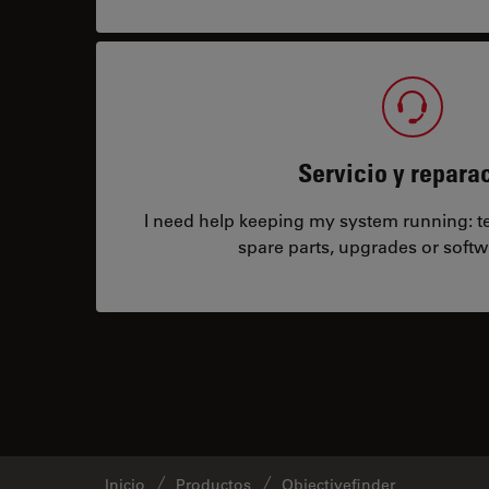
Servicio y repara
I need help keeping my system running: tec
spare parts, upgrades or softw
Inicio
Productos
Objectivefinder