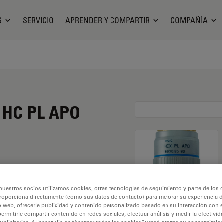
S
SERVICIO
APRENDER Y COMPARTIR
COMPAÑÍA
o HC PL APO
mento de 50X y una
nuestros socios utilizamos cookies, otras tecnologías de seguimiento y parte de los
io seco y con una
roporciona directamente (como sus datos de contacto) para mejorar su experiencia 
o web, ofrecerle publicidad y contenido personalizado basado en su interacción con e
rabajo libre de 0,3 mm
permitirle compartir contenido en redes sociales, efectuar análisis y medir la efectivi
licitarias. Al hacer clic en “Aceptar todas las cookies”, usted otorga su consentimie