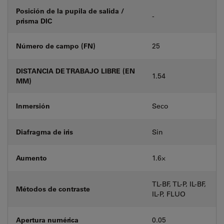
Posición de la pupila de salida /
-
prisma DIC
Número de campo (FN)
25
DISTANCIA DE TRABAJO LIBRE (EN
1.54
MM)
Inmersión
Seco
Diafragma de iris
Sin
Aumento
1.6⨉
TL-BF, TL-P, IL-BF,
Métodos de contraste
IL-P, FLUO
Apertura numérica
0.05