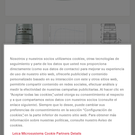
Objetivo de microscopio HC PL FLUOTAR
Nosotros y nuestros socios utilizamos cookies, otras tecnologías de
seguimiento y parte de los datos que usted nos proporciona
1.6x/0.05
directamente (como sus datos de contacto) para mejorar su experiencia
de uso de nuestro sitio web, ofrecerle publicidad y contenido
personalizado basado en su interacción con este y otros sitios web,
N.º de producto 11566059
permitirle compartir contenido en redes sociales, efectuar análisis y
medir la efectividad de nuestras campañas publicitarias. Al hacer clic en
El objetivo HC PL FLUOTAR 1,6x/0,05 tiene un aumento
“Aceptar todas las cookies”, usted otorga su consentimiento al respecto
y a que compartamos estos datos con nuestros socios (consulte el
de 1,6X y una apertura numérica de 0,05 mm. Para uso
enlace siguiente). Siempre que lo desee, puede cambiar sus
en medio seco y con una rosca de objetivo de M25 con
preferencias de consentimiento en la sección “Configuración de
cookies”, en la parte inferior de nuestro sitio web. Para obtener más
una distancia de trabajo libre de 0,3 mm y un FN de 20.
información sobre nuestras políticas, consulte nuestro Aviso de
cookies.
Leica Microsystems Cookie Partners Details