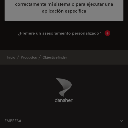
correctamente mi sistema o para ejecutar una
aplicación específica
¿Prefiere un asesoramiento personalizado?
Show local 
Inicio
Productos
Objectivefinder
Danaher Logo
Footer
EMPRESA