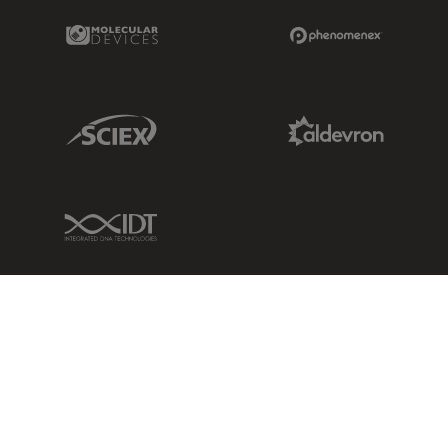
Molecular Devices Link
Phenomenex L
Sciex Link
Aldevron Link
IDT Link