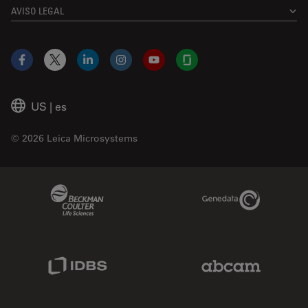
AVISO LEGAL
Facebook
X
LinkedIn
Instagram
YouTube
Glassdoor
US
|
es
© 2026 Leica Microsystems
Beckman Coulter Link
Genedata Link
IDBS Link
Abcam Limited