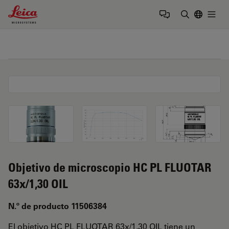
Leica Microsystems Logo
Togg
Introduzca
Objetivo de microscopio HC PL FLUOTAR
63x/1,30 OIL
N.º de producto 11506384
El objetivo HC PL FLUOTAR 63x/1,30 OIL tiene un