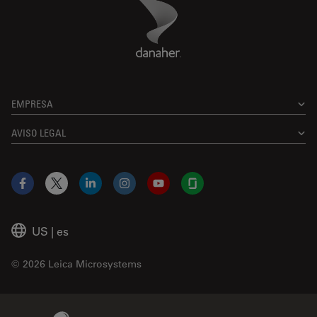
Danaher Logo
Footer
EMPRESA
AVISO LEGAL
Facebook
X
LinkedIn
Instagram
YouTube
Glassdoor
US
|
es
© 2026 Leica Microsystems