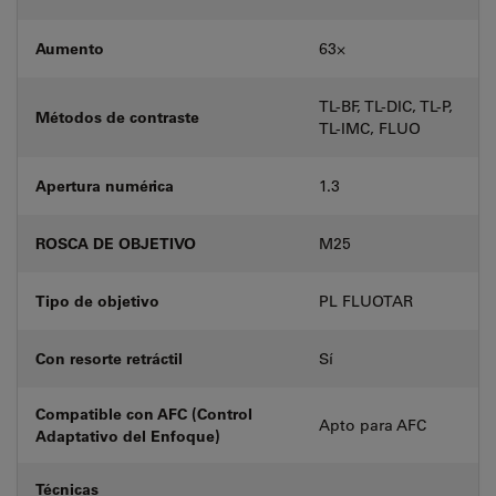
Aumento
63⨉
TL-BF, TL-DIC, TL-P,
Métodos de contraste
TL-IMC, FLUO
Apertura numérica
1.3
ROSCA DE OBJETIVO
M25
Tipo de objetivo
PL FLUOTAR
Con resorte retráctil
Sí
Compatible con AFC (Control
Apto para AFC
Adaptativo del Enfoque)
Técnicas