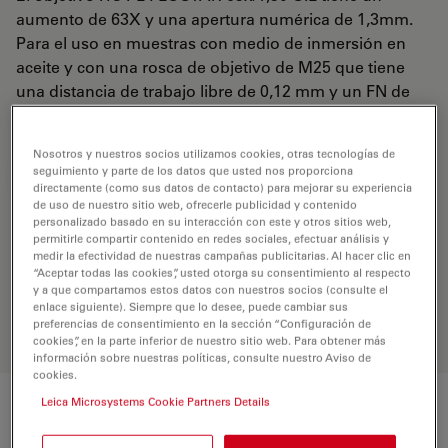
aumento de 63X y una apertura numérica de 1,3mm.
Para el uso en muestras con medio de inmersión en
aceite y con una rosca de objetivo de M25 que tiene
una distancia de trabajo libre de 0,12 mm y un FN de
22.
Nosotros y nuestros socios utilizamos cookies, otras tecnologías de
seguimiento y parte de los datos que usted nos proporciona
REQUEST FOR QUOTE
directamente (como sus datos de contacto) para mejorar su experiencia
de uso de nuestro sitio web, ofrecerle publicidad y contenido
personalizado basado en su interacción con este y otros sitios web,
permitirle compartir contenido en redes sociales, efectuar análisis y
Encuentre la solución ideal. Explore
medir la efectividad de nuestras campañas publicitarias. Al hacer clic en
nuestro
Buscador de Objetivos
,
“Aceptar todas las cookies”, usted otorga su consentimiento al respecto
y a que compartamos estos datos con nuestros socios (consulte el
compare alternativas y encuentre la
enlace siguiente). Siempre que lo desee, puede cambiar sus
opción que mejor se adapte a sus
preferencias de consentimiento en la sección “Configuración de
necesidades.
cookies”, en la parte inferior de nuestro sitio web. Para obtener más
información sobre nuestras políticas, consulte nuestro Aviso de
cookies.
Leica Microsystems Cookie Partners Details
Características