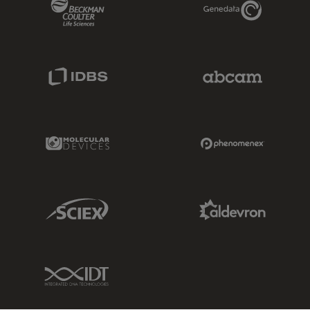
Beckman Coulter Link
Genedata Link
IDBS Link
Abcam Limited
Molecular Devices Link
Phenomenex L
Sciex Link
Aldevron Link
IDT Link