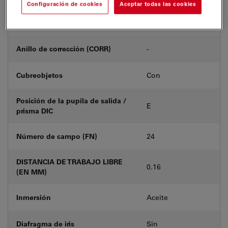
Configuración de cookies
Aceptar todas las cookies
Número de producto
11506384
Anillo de corrección (CORR)
-
Cubreobjetos
Con
Posición de la pupila de salida /
E
prisma DIC
Número de campo (FN)
24
DISTANCIA DE TRABAJO LIBRE
0.16
(EN MM)
Inmersión
Aceite
Diafragma de iris
Sin