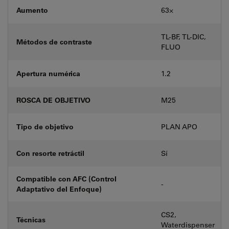
Aumento
63⨉
TL-BF, TL-DIC,
Métodos de contraste
FLUO
Apertura numérica
1.2
ROSCA DE OBJETIVO
M25
Tipo de objetivo
PLAN APO
Con resorte retráctil
Sí
Compatible con AFC (Control
-
Adaptativo del Enfoque)
CS2,
Técnicas
Waterdispenser