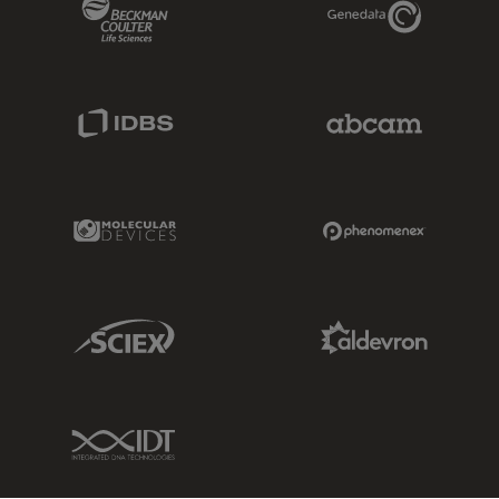
Beckman Coulter Link
Genedata Link
IDBS Link
Abcam Limited
Molecular Devices Link
Phenomenex L
Sciex Link
Aldevron Link
IDT Link