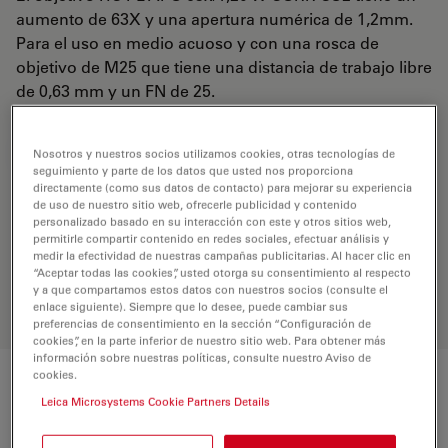
aumento de 63X y una apertura numérica de 1,2mm.
Para el uso en medio acuoso y con una rosca de
objetivo de M25 que tiene una distancia de trabajo libre
de 0,63 mm y un FN de 25.
REQUEST FOR QUOTE
Nosotros y nuestros socios utilizamos cookies, otras tecnologías de
seguimiento y parte de los datos que usted nos proporciona
directamente (como sus datos de contacto) para mejorar su experiencia
de uso de nuestro sitio web, ofrecerle publicidad y contenido
personalizado basado en su interacción con este y otros sitios web,
Encuentre la solución ideal. Explore
permitirle compartir contenido en redes sociales, efectuar análisis y
nuestro
Buscador de Objetivos
,
medir la efectividad de nuestras campañas publicitarias. Al hacer clic en
compare alternativas y encuentre la
“Aceptar todas las cookies”, usted otorga su consentimiento al respecto
opción que mejor se adapte a sus
y a que compartamos estos datos con nuestros socios (consulte el
necesidades.
enlace siguiente). Siempre que lo desee, puede cambiar sus
preferencias de consentimiento en la sección “Configuración de
cookies”, en la parte inferior de nuestro sitio web. Para obtener más
información sobre nuestras políticas, consulte nuestro Aviso de
cookies.
Características
Leica Microsystems Cookie Partners Details