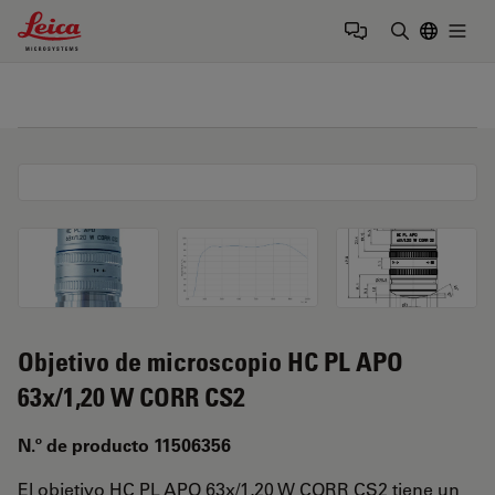
Leica Microsystems Logo
Togg
Introduzca
Objetivo de microscopio HC PL APO
63x/1,20 W CORR CS2
N.º de producto 11506356
El objetivo HC PL APO 63x/1,20 W CORR CS2 tiene un