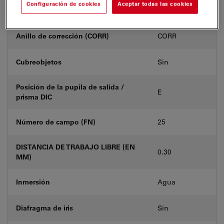
Configuración de cookies
Aceptar todas las cookies
Número de producto
11506356
Anillo de corrección (CORR)
CORR
Cubreobjetos
Sin
Posición de la pupila de salida /
E
prisma DIC
Número de campo (FN)
25
DISTANCIA DE TRABAJO LIBRE (EN
0.30
MM)
Inmersión
Agua
Diafragma de iris
Sin