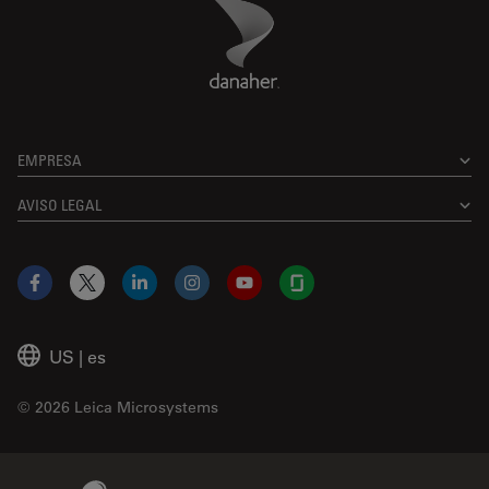
Danaher Logo
Footer
EMPRESA
AVISO LEGAL
Facebook
X
LinkedIn
Instagram
YouTube
Glassdoor
US
|
es
© 2026 Leica Microsystems