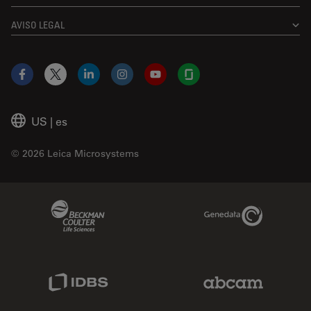
AVISO LEGAL
Facebook
X
LinkedIn
Instagram
YouTube
Glassdoor
US
|
es
© 2026 Leica Microsystems
Beckman Coulter Link
Genedata Link
IDBS Link
Abcam Limited