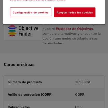
REQUEST FOR QUOTE
Configuración de cookies
Aceptar todas las cookies
Encuentre la solución ideal. Explore
nuestro
Buscador de Objetivos
,
compare alternativas y encuentre la
opción que mejor se adapte a sus
necesidades.
Características
Número de producto
11506223
Anillo de corrección (CORR)
CORR
Cubreobjetos
Con