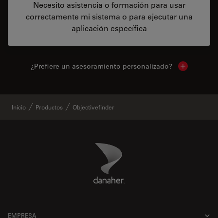
Necesito asistencia o formación para usar
correctamente mi sistema o para ejecutar una
aplicación específica
¿Prefiere un asesoramiento personalizado?
Show local 
Inicio
Productos
Objectivefinder
Danaher Logo
Footer
EMPRESA