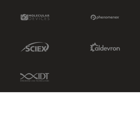
Molecular Devices Link
Phenomenex L
Sciex Link
Aldevron Link
IDT Link