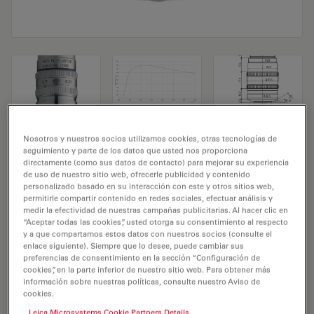
Objetivo de microscopio HC PL FLUOTAR
Nosotros y nuestros socios utilizamos cookies, otras tecnologías de
seguimiento y parte de los datos que usted nos proporciona
63x/0,90 CORR
directamente (como sus datos de contacto) para mejorar su experiencia
de uso de nuestro sitio web, ofrecerle publicidad y contenido
personalizado basado en su interacción con este y otros sitios web,
N.º de producto 11506223
permitirle compartir contenido en redes sociales, efectuar análisis y
medir la efectividad de nuestras campañas publicitarias. Al hacer clic en
El objetivo HC PL FLUOTAR 63x/0,90 CORR tiene un
“Aceptar todas las cookies”, usted otorga su consentimiento al respecto
y a que compartamos estos datos con nuestros socios (consulte el
aumento de 63X y una apertura numérica de 0,9mm.
enlace siguiente). Siempre que lo desee, puede cambiar sus
Para uso en medio seco y con una rosca de objetivo de
preferencias de consentimiento en la sección “Configuración de
M25 con una distancia de trabajo libre de 0,3 mm y un
cookies”, en la parte inferior de nuestro sitio web. Para obtener más
información sobre nuestras políticas, consulte nuestro Aviso de
FN de 20.
cookies.
Leica Microsystems Cookie Partners Details