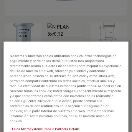
Nosotros y nuestros socios utilizamos cookies, otras tecnologías de
Objetivo de microscopio N PLAN 5x/0,12
seguimiento y parte de los datos que usted nos proporciona
directamente (como sus datos de contacto) para mejorar su experiencia
N.º de producto 11506302
de uso de nuestro sitio web, ofrecerle publicidad y contenido
personalizado basado en su interacción con este y otros sitios web,
permitirle compartir contenido en redes sociales, efectuar análisis y
El objetivo N PLAN 5x/0,12 tiene un aumento de 5X y
medir la efectividad de nuestras campañas publicitarias. Al hacer clic en
una apertura numérica de 0,12 mm. Para uso en medio
“Aceptar todas las cookies”, usted otorga su consentimiento al respecto
y a que compartamos estos datos con nuestros socios (consulte el
seco y con una rosca de objetivo de M25 con una
enlace siguiente). Siempre que lo desee, puede cambiar sus
distancia de trabajo libre de 0,3 mm y un FN de 20.
preferencias de consentimiento en la sección “Configuración de
cookies”, en la parte inferior de nuestro sitio web. Para obtener más
información sobre nuestras políticas, consulte nuestro Aviso de
cookies.
REQUEST FOR QUOTE
Leica Microsystems Cookie Partners Details