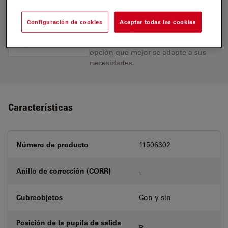
Encuentre la solución ideal. Explore
Configuración de cookies
Aceptar todas las cookies
nuestro
Buscador de Objetivos
,
compare alternativas y encuentre la
opción que mejor se adapte a sus
necesidades.
Características
Número de producto
11506302
Anillo de corrección (CORR)
-
Cubreobjetos
Con y sin
Posición de la pupila de salida
B