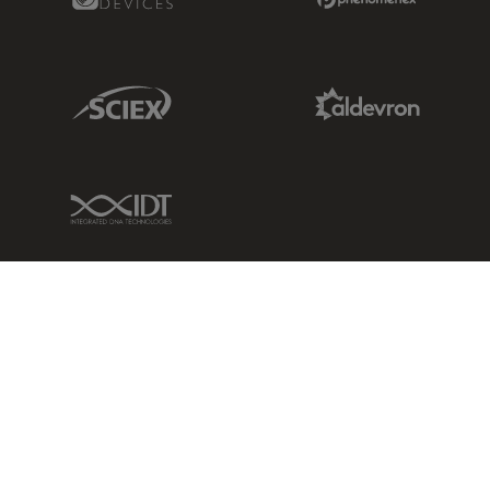
Sciex Link
Aldevron Link
IDT Link