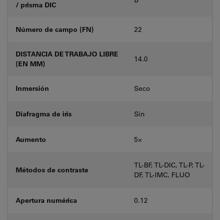
/ prisma DIC
Número de campo (FN)
22
DISTANCIA DE TRABAJO LIBRE
14.0
(EN MM)
Inmersión
Seco
Diafragma de iris
Sin
Aumento
5⨉
TL-BF, TL-DIC, TL-P, TL-
Métodos de contraste
DF, TL-IMC, FLUO
Apertura numérica
0.12