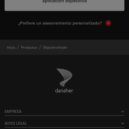
aplicación específica
¿Prefiere un asesoramiento personalizado?
Show local 
Inicio
Productos
Objectivefinder
Danaher Logo
Footer
EMPRESA
AVISO LEGAL