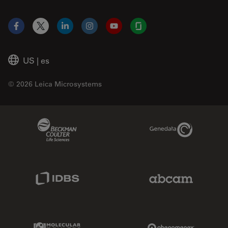
Facebook
X
LinkedIn
Instagram
YouTube
Glassdoor
US
|
es
© 2026 Leica Microsystems
Beckman Coulter Link
Genedata Link
IDBS Link
Abcam Limited
Molecular Devices Link
Phenomenex L