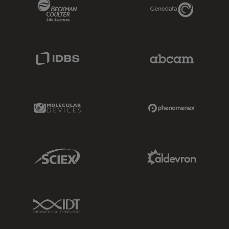
Beckman Coulter Link
Genedata Link
IDBS Link
Abcam Limited
Molecular Devices Link
Phenomenex L
Sciex Link
Aldevron Link
IDT Link