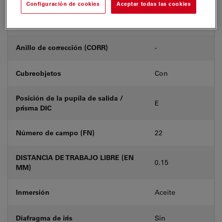
Configuración de cookies
Aceptar todas las cookies
Número de producto
11506365
Anillo de corrección (CORR)
-
Cubreobjetos
Con
Posición de la pupila de salida /
E
prisma DIC
Número de campo (FN)
22
DISTANCIA DE TRABAJO LIBRE (EN
0.15
MM)
Inmersión
Aceite
Diafragma de iris
Sin