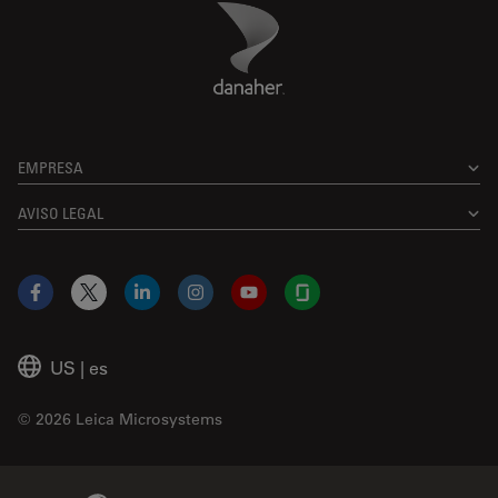
Danaher Logo
Footer
EMPRESA
AVISO LEGAL
Facebook
X
LinkedIn
Instagram
YouTube
Glassdoor
US
|
es
© 2026 Leica Microsystems