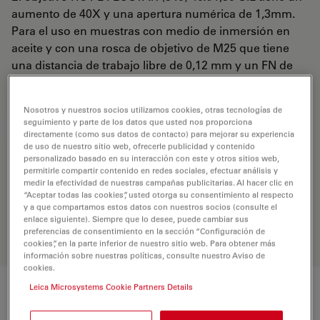
aumento de 40X y una apertura numérica de 1,3mm.
Para el uso en muestras con medio de inmersión en
aceite y con una rosca de objetivo de M25 que tiene
una distancia de trabajo libre de 0,12 mm y un FN de
22.
Nosotros y nuestros socios utilizamos cookies, otras tecnologías de
seguimiento y parte de los datos que usted nos proporciona
REQUEST FOR QUOTE
directamente (como sus datos de contacto) para mejorar su experiencia
de uso de nuestro sitio web, ofrecerle publicidad y contenido
personalizado basado en su interacción con este y otros sitios web,
permitirle compartir contenido en redes sociales, efectuar análisis y
Encuentre la solución ideal. Explore
medir la efectividad de nuestras campañas publicitarias. Al hacer clic en
nuestro
Buscador de Objetivos
,
“Aceptar todas las cookies”, usted otorga su consentimiento al respecto
compare alternativas y encuentre la
y a que compartamos estos datos con nuestros socios (consulte el
enlace siguiente). Siempre que lo desee, puede cambiar sus
opción que mejor se adapte a sus
preferencias de consentimiento en la sección “Configuración de
necesidades.
cookies”, en la parte inferior de nuestro sitio web. Para obtener más
información sobre nuestras políticas, consulte nuestro Aviso de
cookies.
Leica Microsystems Cookie Partners Details
Características