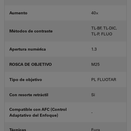
Aumento
40⨉
TL-BF, TL-DIC,
Métodos de contraste
TL-P, FLUO
Apertura numérica
1.3
ROSCA DE OBJETIVO
M25
Tipo de objetivo
PL FLUOTAR
Con resorte retráctil
Sí
Compatible con AFC (Control
-
Adaptativo del Enfoque)
Técnicas
Fura