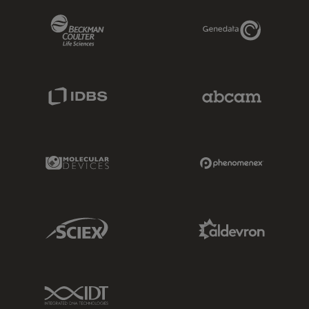
Beckman Coulter Link
Genedata Link
IDBS Link
Abcam Limited
Molecular Devices Link
Phenomenex L
Sciex Link
Aldevron Link
IDT Link