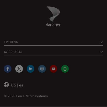
Danaher Logo
Footer
EMPRESA
AVISO LEGAL
Facebook
X
LinkedIn
Instagram
YouTube
Glassdoor
US
|
es
© 2026 Leica Microsystems