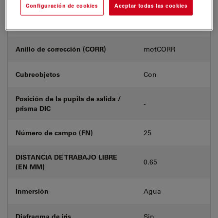
Configuración de cookies
Aceptar todas las cookies
Número de producto
11506434
Anillo de corrección (CORR)
motCORR
Cubreobjetos
Con
Posición de la pupila de salida /
-
prisma DIC
Número de campo (FN)
25
DISTANCIA DE TRABAJO LIBRE
0.65
(EN MM)
Inmersión
Agua
Diafragma de iris
Sin