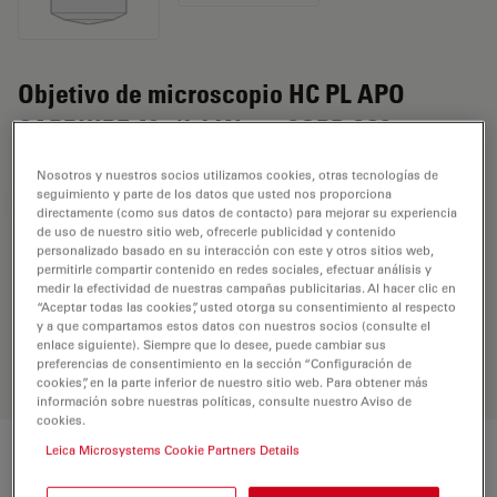
Objetivo de microscopio HC PL APO
SAPPHIRE 40x/1,1 W motCORR CS2
Nosotros y nuestros socios utilizamos cookies, otras tecnologías de
seguimiento y parte de los datos que usted nos proporciona
REQUEST FOR QUOTE
directamente (como sus datos de contacto) para mejorar su experiencia
de uso de nuestro sitio web, ofrecerle publicidad y contenido
personalizado basado en su interacción con este y otros sitios web,
permitirle compartir contenido en redes sociales, efectuar análisis y
Encuentre la solución ideal. Explore
medir la efectividad de nuestras campañas publicitarias. Al hacer clic en
nuestro
Buscador de Objetivos
,
“Aceptar todas las cookies”, usted otorga su consentimiento al respecto
y a que compartamos estos datos con nuestros socios (consulte el
compare alternativas y encuentre la
enlace siguiente). Siempre que lo desee, puede cambiar sus
opción que mejor se adapte a sus
preferencias de consentimiento en la sección “Configuración de
necesidades.
cookies”, en la parte inferior de nuestro sitio web. Para obtener más
información sobre nuestras políticas, consulte nuestro Aviso de
cookies.
Leica Microsystems Cookie Partners Details
Características