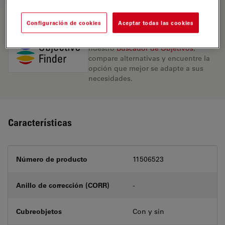
REQUEST FOR QUOTE
Configuración de cookies
Aceptar todas las cookies
Encuentre la solución ideal. Explore
nuestro
Buscador de Objetivos
,
compare alternativas y encuentre la
opción que mejor se adapte a sus
necesidades.
Características
Número de producto
11506523
Anillo de corrección (CORR)
-
Cubreobjetos
Con y sin