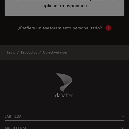
aplicación específica
¿Prefiere un asesoramiento personalizado?
Show local 
Inicio
Productos
Objectivefinder
Danaher Logo
Footer
EMPRESA
AVISO LEGAL