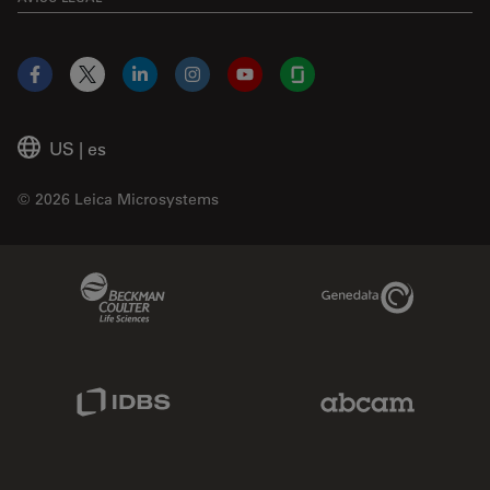
Facebook
X
LinkedIn
Instagram
YouTube
Glassdoor
US
|
es
© 2026 Leica Microsystems
Beckman Coulter Link
Genedata Link
IDBS Link
Abcam Limited