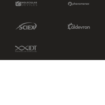
Molecular Devices Link
Phenomenex L
Sciex Link
Aldevron Link
IDT Link