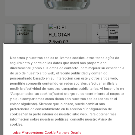
Nosotros y nuestros socios utilizamos cookies, otras tecnologías de
Objetivo de microscopio HC PL FLUOTAR
seguimiento y parte de los datos que usted nos proporciona
2,5x/0,07
directamente (como sus datos de contacto) para mejorar su experiencia
de uso de nuestro sitio web, ofrecerle publicidad y contenido
personalizado basado en su interacción con este y otros sitios web,
N.º de producto 11506523
permitirle compartir contenido en redes sociales, efectuar análisis y
medir la efectividad de nuestras campañas publicitarias. Al hacer clic en
“Aceptar todas las cookies”, usted otorga su consentimiento al respecto
El objetivo HC PL FLUOTAR 2,5x/0,07 tiene un aumento
y a que compartamos estos datos con nuestros socios (consulte el
de 2,5X y una apertura numérica de 0,07mm. Para uso
enlace siguiente). Siempre que lo desee, puede cambiar sus
en medio seco y con una rosca de objetivo de M25 con
preferencias de consentimiento en la sección “Configuración de
cookies”, en la parte inferior de nuestro sitio web. Para obtener más
una distancia de trabajo libre de 0,3 mm y un FN de 20.
información sobre nuestras políticas, consulte nuestro Aviso de
cookies.
Leica Microsystems Cookie Partners Details