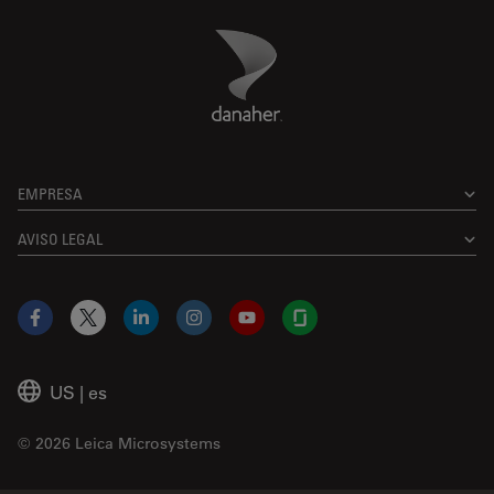
Danaher Logo
Footer
EMPRESA
AVISO LEGAL
Facebook
X
LinkedIn
Instagram
YouTube
Glassdoor
US
|
es
© 2026 Leica Microsystems