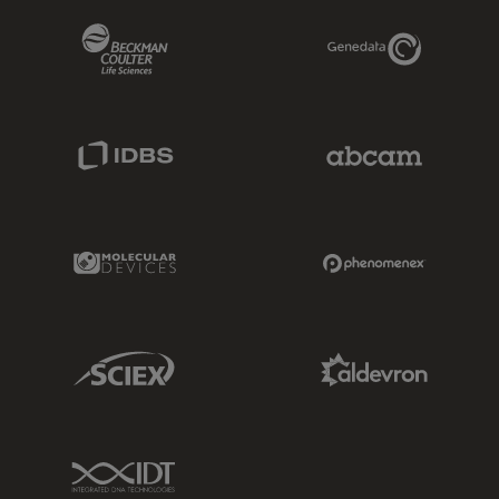
Beckman Coulter Link
Genedata Link
IDBS Link
Abcam Limited
Molecular Devices Link
Phenomenex L
Sciex Link
Aldevron Link
IDT Link