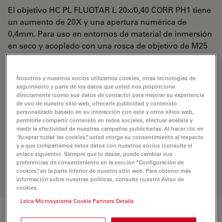
El objetivo HC PL FLUOTAR L 20x/0,40 CORR PH1 tiene
un aumento de 20X y una apertura numérica de
0,4mm. Para uso en entornos de material de inmersión
en seco y acoplado con una rosca de objetivo de M25
con una distancia de trabajo libre de 7,5-6,2 mm y un
FN de 25.
Nosotros y nuestros socios utilizamos cookies, otras tecnologías de
seguimiento y parte de los datos que usted nos proporciona
directamente (como sus datos de contacto) para mejorar su experiencia
REQUEST FOR QUOTE
de uso de nuestro sitio web, ofrecerle publicidad y contenido
personalizado basado en su interacción con este y otros sitios web,
permitirle compartir contenido en redes sociales, efectuar análisis y
medir la efectividad de nuestras campañas publicitarias. Al hacer clic en
Encuentre la solución ideal. Explore
“Aceptar todas las cookies”, usted otorga su consentimiento al respecto
y a que compartamos estos datos con nuestros socios (consulte el
nuestro
Buscador de Objetivos
,
enlace siguiente). Siempre que lo desee, puede cambiar sus
compare alternativas y encuentre la
preferencias de consentimiento en la sección “Configuración de
opción que mejor se adapte a sus
cookies”, en la parte inferior de nuestro sitio web. Para obtener más
necesidades.
información sobre nuestras políticas, consulte nuestro Aviso de
cookies.
Leica Microsystems Cookie Partners Details
Características