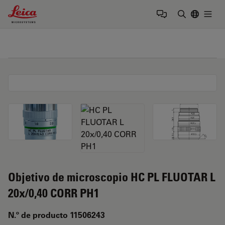
Leica Microsystems Logo
Togg
Introduzca
Objetivo de microscopio HC PL FLUOTAR L
20x/0,40 CORR PH1
N.º de producto 11506243