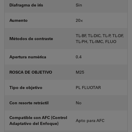
Diafragma de iris
Sin
Aumento
20⨉
TL-BF, TL-DIC, TL-P, TL-DF,
Métodos de contraste
TL-PH, TL-IMC, FLUO
Apertura numérica
0.4
ROSCA DE OBJETIVO
M25
Tipo de objetivo
PL FLUOTAR
Con resorte retráctil
No
Compatible con AFC (Control
Apto para AFC
Adaptativo del Enfoque)