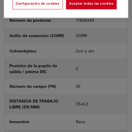
Configuración de cookies
Aceptar todas las cookies
Número de producto
11506243
Anillo de corrección (CORR)
CORR
Cubreobjetos
Con y sin
Posición de la pupila de
C
salida / prisma DIC
Número de campo (FN)
25
DISTANCIA DE TRABAJO
7.5-6.2
LIBRE (EN MM)
Inmersión
Seco