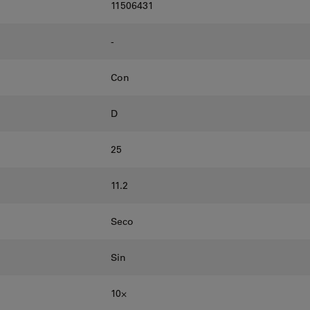
11506431
-
Con
D
25
11.2
Seco
Sin
10⨉