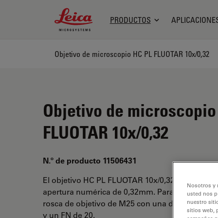
Leica Microsystems Logo
PRODUCTOS
APLICACIONE
Objetivo de microscopio HC PL FLUOTAR 10x/0,32
Objetivo de microscopio
FLUOTAR 10x/0,32
N.º de producto 11506431
El objetivo HC PL FLUOTAR 10x/0,32 tiene un a
Nosotros y 
apertura numérica de 0,32mm. Para uso en med
usted nos p
rosca de objetivo de M25 con una distancia de t
nuestro siti
sitios web, 
y un FN de 20.