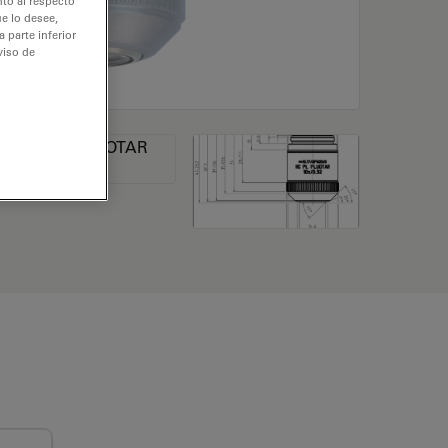
nto al respecto
e lo desee,
 parte inferior
viso de