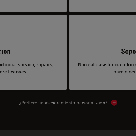
ción
Sopo
hnical service, repairs,
Necesito asistencia o fo
are licenses.
para ejecu
¿Prefiere un asesoramiento personalizado?
Show local 