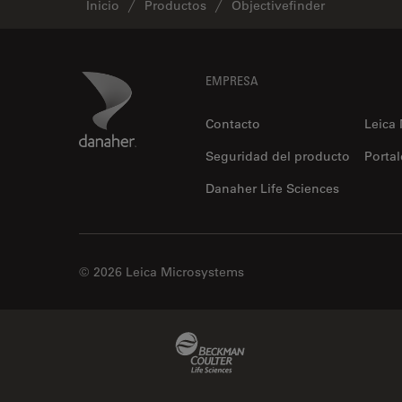
Inicio
Productos
Objectivefinder
Footer
Danaher Logo
EMPRESA
Contacto
Leica
Seguridad del producto
Portal
Danaher Life Sciences
© 2026 Leica Microsystems
Beckman Coulter Link