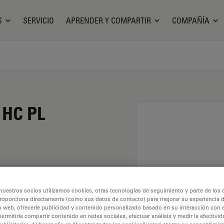
S
SERVICIO
APRENDER Y COMPARTIR
COMPAÑÍA
 HC PL
umento de 10X y una
nuestros socios utilizamos cookies, otras tecnologías de seguimiento y parte de los
io seco y con una
roporciona directamente (como sus datos de contacto) para mejorar su experiencia 
rabajo libre de 0,3 mm
o web, ofrecerle publicidad y contenido personalizado basado en su interacción con e
permitirle compartir contenido en redes sociales, efectuar análisis y medir la efectivi