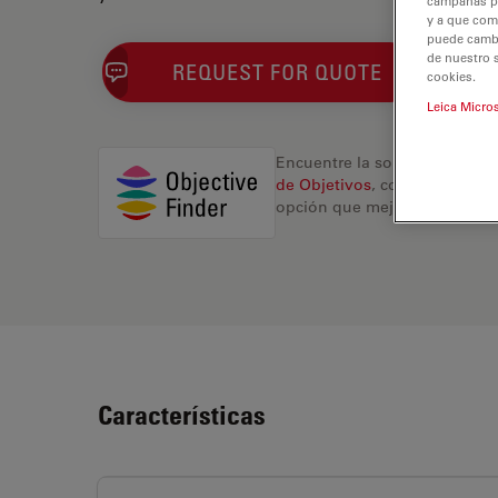
campañas pub
y a que com
puede cambia
de nuestro 
REQUEST FOR QUOTE
cookies.
Leica Micro
Encuentre la solución ideal.
de Objetivos
, compare altern
opción que mejor se adapte a
Características