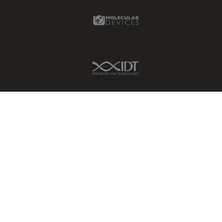
Molecular Devices Link
IDT Link