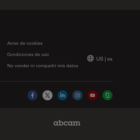
Aviso de cookies
Condiciones de uso
US
|
es
No vender ni compartir mis datos
Facebook
X
LinkedIn
Instagram
YouTube
Glassdoor
Abcam Limited Link