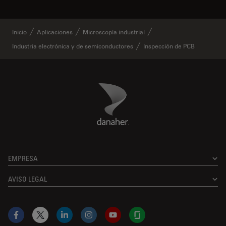
Inicio
Aplicaciones
Microscopía industrial
Industria electrónica y de semiconductores
Inspección de PCB
Danaher Logo
Footer
EMPRESA
AVISO LEGAL
Facebook
X
LinkedIn
Instagram
YouTube
Glassdoor