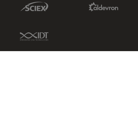
Sciex Link
Aldevron Link
IDT Link