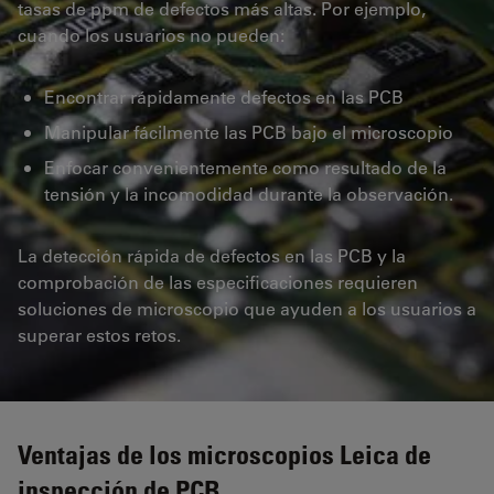
tasas de ppm de defectos más altas. Por ejemplo,
cuando los usuarios no pueden:
Encontrar rápidamente defectos en las PCB
Manipular fácilmente las PCB bajo el microscopio
Enfocar convenientemente como resultado de la
tensión y la incomodidad durante la observación.
La detección rápida de defectos en las PCB y la
comprobación de las especificaciones requieren
soluciones de microscopio que ayuden a los usuarios a
superar estos retos.
Ventajas de los microscopios Leica de
inspección de PCB