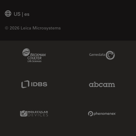
US
|
es
© 2026 Leica Microsystems
Beckman Coulter Link
Genedata Link
IDBS Link
Abcam Limited
Molecular Devices Link
Phenomenex L