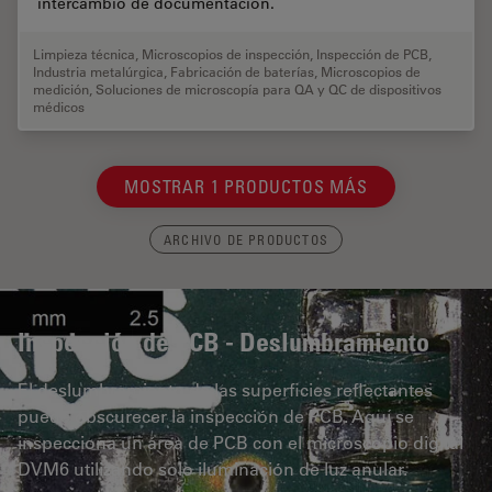
intercambio de documentación.
Limpieza técnica
,
Microscopios de inspección
,
Inspección de PCB
,
Industria metalúrgica
,
Fabricación de baterías
,
Microscopios de
medición
,
Soluciones de microscopía para QA y QC de dispositivos
médicos
MOSTRAR 1 PRODUCTOS MÁS
ARCHIVO DE PRODUCTOS
Inspección de PCB - Deslumbramiento
El deslumbramiento de las superficies reflectantes
puede obscurecer la inspección de PCB. Aquí se
inspecciona un área de PCB con el microscopio digital
DVM6 utilizando solo iluminación de luz anular.