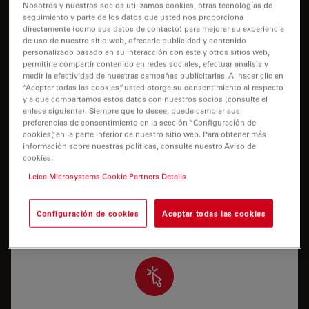
Nosotros y nuestros socios utilizamos cookies, otras tecnologías de
I need help keeping my system running: technical
seguimiento y parte de los datos que usted nos proporciona
service, repairs, spare parts, upgrades or software
directamente (como sus datos de contacto) para mejorar su experiencia
licenses.
de uso de nuestro sitio web, ofrecerle publicidad y contenido
personalizado basado en su interacción con este y otros sitios web,
permitirle compartir contenido en redes sociales, efectuar análisis y
medir la efectividad de nuestras campañas publicitarias. Al hacer clic en
“Aceptar todas las cookies”, usted otorga su consentimiento al respecto
y a que compartamos estos datos con nuestros socios (consulte el
enlace siguiente). Siempre que lo desee, puede cambiar sus
preferencias de consentimiento en la sección “Configuración de
cookies”, en la parte inferior de nuestro sitio web. Para obtener más
Soporte de aplicaciones
información sobre nuestras políticas, consulte nuestro Aviso de
cookies.
Necesito asistencia o formación para usar
Leica Microsystems Cookie Partners Details
correctamente mi sistema o para ejecutar una
aplicación específica
Configuración de cookies
Aceptar todas las cookies