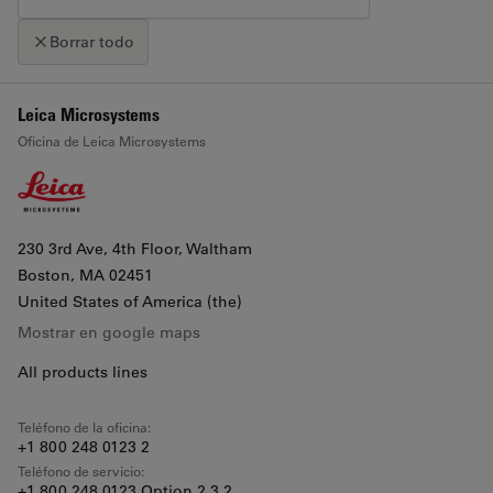
Borrar todo
+
Leica Microsystems
Haz clic en el mapa para activar el zoom
Oficina de Leica Microsystems
−
230 3rd Ave, 4th Floor, Waltham
Boston
, MA 02451
United States of America (the)
Mostrar en google maps
All products lines
Teléfono de la oficina:
+1 800 248 0123 2
Teléfono de servicio:
+1 800 248 0123 Option 2,3,2