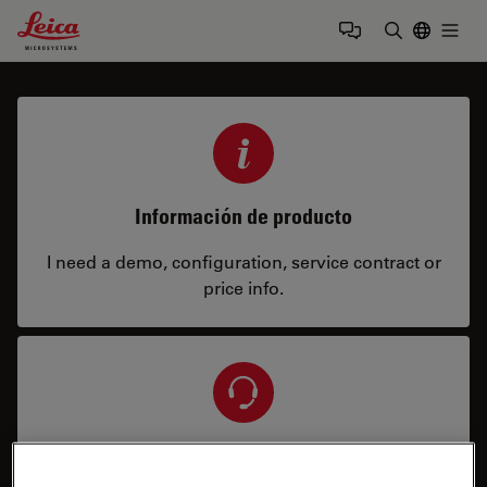
Leica Microsystems Logo
Togg
Introduzca
Información de producto
I need a demo, configuration, service contract or
price info.
Servicio y reparación