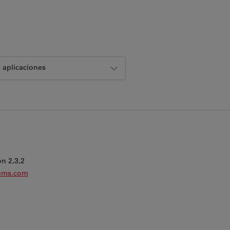
 aplicaciones
Haz clic en el mapa para activar el zoom
n 2,3,2
tems.com