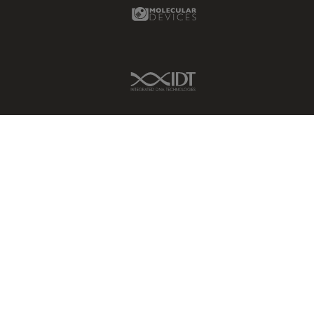
Molecular Devices Link
IDT Link
ICMAS Inc.
Socio local autorizado
iMiller Precision Optical Instruments Inc.
Socio local autorizado