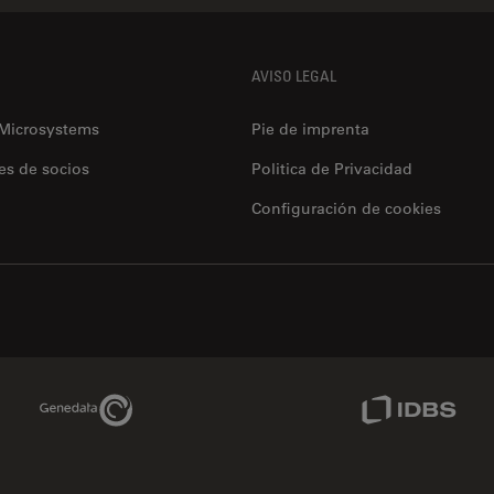
AVISO LEGAL
12480 W Atlantic Blvd Suite 1
dbsurgical.com/
Coral Springs
, 33071
 Microsystems
Pie de imprenta
United States of America (the)
Mostrar en google maps
es de socios
Politica de Privacidad
Configuración de cookies
Microsurgery
Odontología
4611 S. University dr. Suite#435
www.dmimedicalusa
Davie
, 33328
United States of America (the)
Genedata Link
IDBS Link
Mostrar en google maps
Clínica
Educación
Widefield
Microsurgery
Confocal
Industria