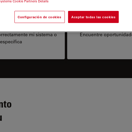
systems Cookie Partners Details
Configuración de cookies
Aceptar todas las cookies
iones
orrectamente mi sistema o
Encuentre oportunidade
 específica
nto
u