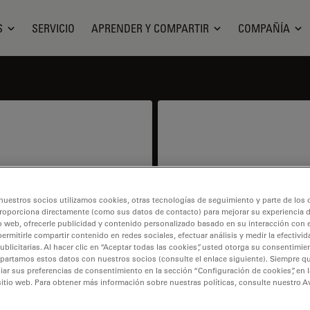
S
SERVICIO
APRENDER Y COMPARTIR
COMPAÑÍA
ducto
Ser
nuestros socios utilizamos cookies, otras tecnologías de seguimiento y parte de los
ntract or price info.
I need help keeping my 
roporciona directamente (como sus datos de contacto) para mejorar su experiencia 
o web, ofrecerle publicidad y contenido personalizado basado en su interacción con e
spare parts,
permitirle compartir contenido en redes sociales, efectuar análisis y medir la efectivi
licitarias. Al hacer clic en “Aceptar todas las cookies”, usted otorga su consentimie
partamos estos datos con nuestros socios (consulte el enlace siguiente). Siempre qu
r sus preferencias de consentimiento en la sección “Configuración de cookies”, en la
sitio web. Para obtener más información sobre nuestras políticas, consulte nuestro A