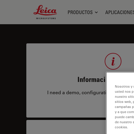
Leica Microsystems Logo
PRODUCTOS
APLICACIONE
Información de pro
Nosotros y 
I need a demo, configuration, service co
usted nos p
nuestro siti
sitios web, 
campañas pub
y a que com
puede cambia
de nuestro 
cookies.