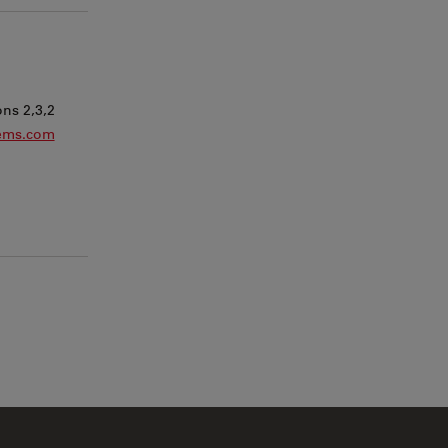
ns 2,3,2
tems.com
Leaflet
|
©
OpenStreetMap
contributors ©
CARTO