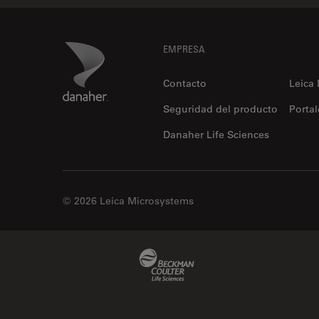
Footer
Danaher Logo
EMPRESA
DB Surgical, Inc.
Socio local autorizado
Contacto
Leica
Seguridad del producto
Portal
Danaher Life Sciences
© 2026 Leica Microsystems
DMI Medical, Inc.
Socio local autorizado
Beckman Coulter Link