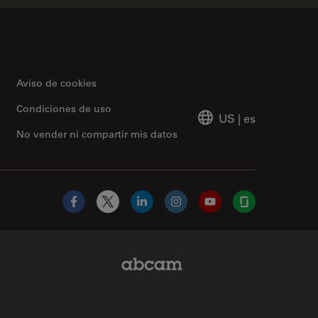
Aviso de cookies
Condiciones de uso
US
|
es
No vender ni compartir mis datos
Facebook
X
LinkedIn
Instagram
YouTube
Glassdoor
.com
Abcam Limited Link