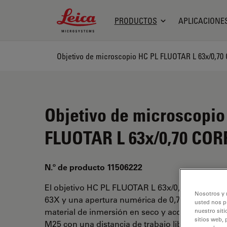
Leica Microsystems Logo
PRODUCTOS
APLICACIONE
Objetivo de microscopio HC PL FLUOTAR L 63x/0,70
Objetivo de microscopio
FLUOTAR L 63x/0,70 COR
N.º de producto 11506222
El objetivo HC PL FLUOTAR L 63x/0,70 CORR XT
Nosotros y 
63X y una apertura numérica de 0,7mm. Para u
usted nos p
material de inmersión en seco y acoplado con u
nuestro siti
sitios web, 
M25 con una distancia de trabajo libre de 2,6-1