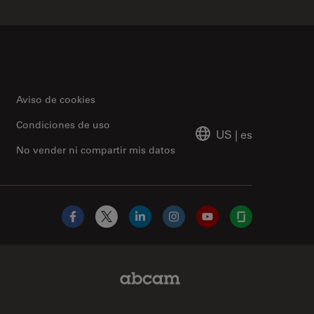
Aviso de cookies
Condiciones de uso
US
|
es
No vender ni compartir mis datos
Facebook
X
LinkedIn
Instagram
YouTube
Glassdoor
Abcam Limited Link