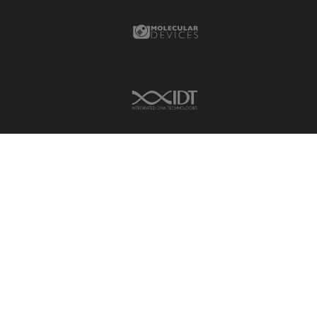
Molecular Devices Link
IDT Link