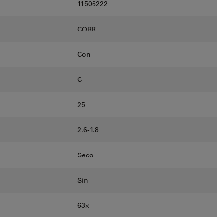
11506222
CORR
Con
C
25
2.6-1.8
Seco
Sin
63⨉