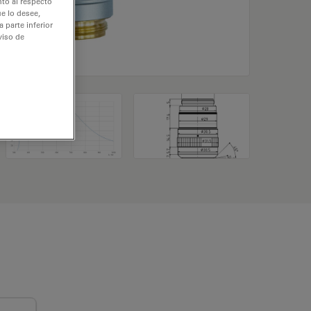
nto al respecto
e lo desee,
 parte inferior
viso de