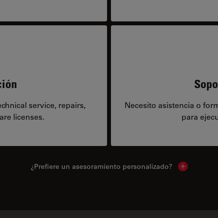
ción
Sopo
hnical service, repairs,
Necesito asistencia o fo
are licenses.
para ejecu
¿Prefiere un asesoramiento personalizado?
Show local 