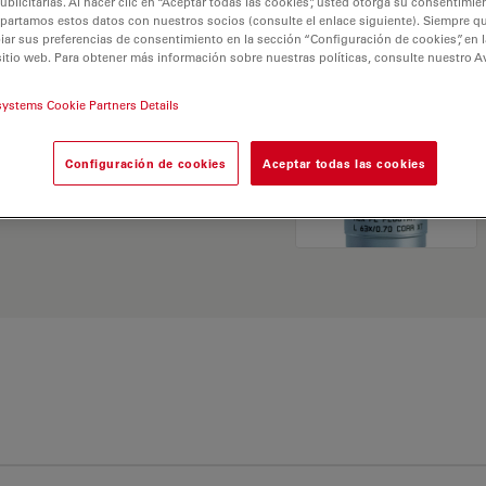
licitarias. Al hacer clic en “Aceptar todas las cookies”, usted otorga su consentimie
partamos estos datos con nuestros socios (consulte el enlace siguiente). Siempre qu
r sus preferencias de consentimiento en la sección “Configuración de cookies”, en la
sitio web. Para obtener más información sobre nuestras políticas, consulte nuestro A
systems Cookie Partners Details
 Explore nuestro
Buscador
Configuración de cookies
Aceptar todas las cookies
ativas y encuentre la
 sus necesidades.