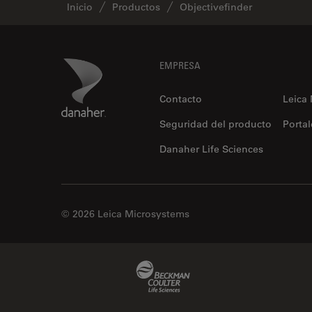
Inicio
Productos
Objectivefinder
Footer
Danaher Logo
EMPRESA
Contacto
Leica
Seguridad del producto
Portal
Danaher Life Sciences
© 2026 Leica Microsystems
Beckman Coulter Link