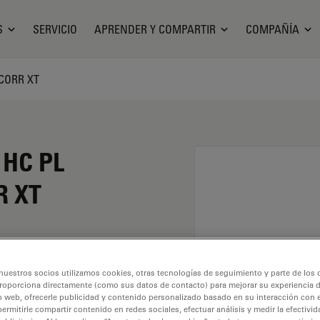
S
SERVICIO
APRENDER Y COMPARTIR
COMPAÑÍA
 CORR XT
 HC PL
R XT
 tiene un aumento de
nuestros socios utilizamos cookies, otras tecnologías de seguimiento y parte de los
so en entornos de
roporciona directamente (como sus datos de contacto) para mejorar su experiencia 
na rosca de objetivo de
o web, ofrecerle publicidad y contenido personalizado basado en su interacción con e
permitirle compartir contenido en redes sociales, efectuar análisis y medir la efectivi
,8 mm y un FN de 25.