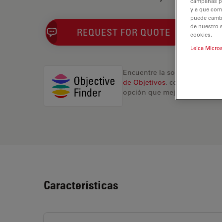
campañas pub
y a que com
puede cambia
de nuestro 
REQUEST FOR QUOTE
cookies.
Leica Micro
Encuentre la solución ideal.
de Objetivos
, compare altern
opción que mejor se adapte a
Características