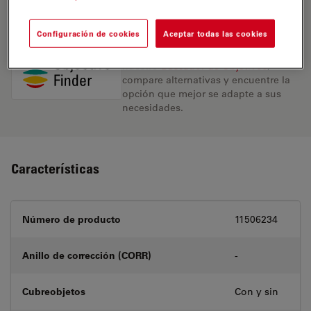
REQUEST FOR QUOTE
Configuración de cookies
Aceptar todas las cookies
Encuentre la solución ideal. Explore
nuestro
Buscador de Objetivos
,
compare alternativas y encuentre la
opción que mejor se adapte a sus
necesidades.
Características
Número de producto
11506234
Anillo de corrección (CORR)
-
Cubreobjetos
Con y sin