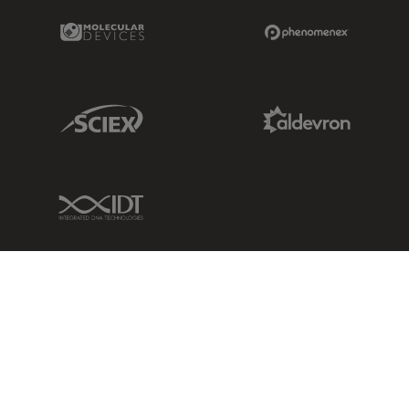
Molecular Devices Link
Phenomenex L
Sciex Link
Aldevron Link
IDT Link