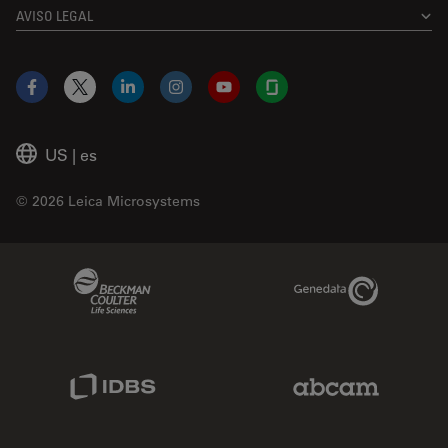
AVISO LEGAL
Facebook
X
LinkedIn
Instagram
YouTube
Glassdoor
US
|
es
© 2026 Leica Microsystems
Beckman Coulter Link
Genedata Link
IDBS Link
Abcam Limited