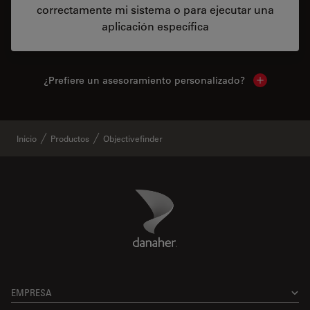
correctamente mi sistema o para ejecutar una
aplicación específica
¿Prefiere un asesoramiento personalizado?
Show local 
Inicio
Productos
Objectivefinder
Danaher Logo
Footer
EMPRESA