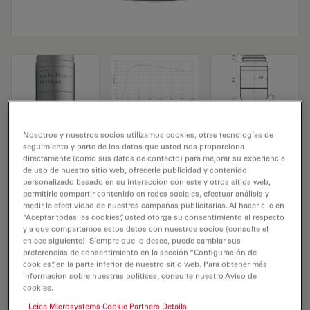
Objetivo de microscopio HC PL FLUOTAR
Nosotros y nuestros socios utilizamos cookies, otras tecnologías de
seguimiento y parte de los datos que usted nos proporciona
1,6x/0,05
directamente (como sus datos de contacto) para mejorar su experiencia
de uso de nuestro sitio web, ofrecerle publicidad y contenido
personalizado basado en su interacción con este y otros sitios web,
N.º de producto 11506234
permitirle compartir contenido en redes sociales, efectuar análisis y
medir la efectividad de nuestras campañas publicitarias. Al hacer clic en
El objetivo HC PL FLUOTAR 1,6x/0,05 tiene un aumento
“Aceptar todas las cookies”, usted otorga su consentimiento al respecto
y a que compartamos estos datos con nuestros socios (consulte el
de 1,6X y una apertura numérica de 0,05mm. Para uso
enlace siguiente). Siempre que lo desee, puede cambiar sus
en medio seco y con una rosca de objetivo de M25 con
preferencias de consentimiento en la sección “Configuración de
cookies”, en la parte inferior de nuestro sitio web. Para obtener más
una distancia de trabajo libre de 0,3 mm y un FN de 20.
información sobre nuestras políticas, consulte nuestro Aviso de
cookies.
Leica Microsystems Cookie Partners Details