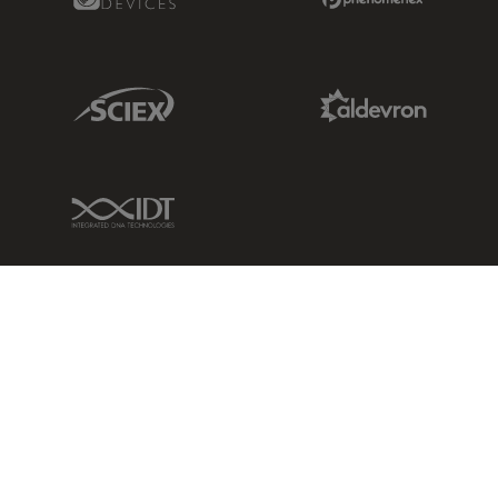
Sciex Link
Aldevron Link
IDT Link