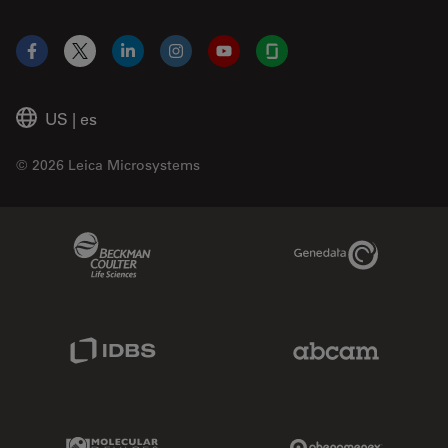
Facebook
X
LinkedIn
Instagram
YouTube
Glassdoor
US
|
es
© 2026 Leica Microsystems
Beckman Coulter Link
Genedata Link
IDBS Link
Abcam Limited
Molecular Devices Link
Phenomenex L