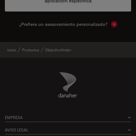
aplicación específica
¿Prefiere un asesoramiento personalizado?
Show local 
Inicio
Productos
Objectivefinder
Danaher Logo
Footer
EMPRESA
AVISO LEGAL