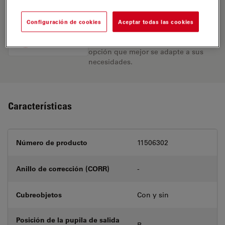
Encuentre la solución ideal. Explore
Configuración de cookies
Aceptar todas las cookies
nuestro
Buscador de Objetivos
,
compare alternativas y encuentre la
opción que mejor se adapte a sus
necesidades.
Características
Número de producto
11506302
Anillo de corrección (CORR)
-
Cubreobjetos
Con y sin
Posición de la pupila de salida
B