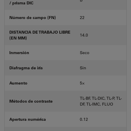
/ prisma DIC
Número de campo (FN)
22
DISTANCIA DE TRABAJO LIBRE
14.0
(EN MM)
Inmersión
Seco
Diafragma de iris
Sin
Aumento
5⨉
TL-BF, TL-DIC, TL-P, TL-
Métodos de contraste
DF, TL-IMC, FLUO
Apertura numérica
0.12