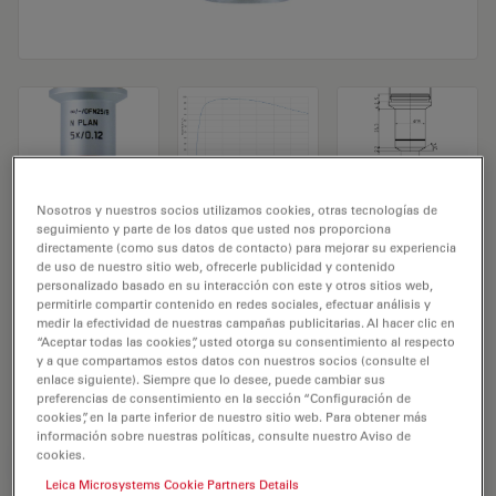
Nosotros y nuestros socios utilizamos cookies, otras tecnologías de
Objetivo de microscopio N PLAN 5x/0,12
seguimiento y parte de los datos que usted nos proporciona
directamente (como sus datos de contacto) para mejorar su experiencia
N.º de producto 11506302
de uso de nuestro sitio web, ofrecerle publicidad y contenido
personalizado basado en su interacción con este y otros sitios web,
permitirle compartir contenido en redes sociales, efectuar análisis y
El objetivo N PLAN 5x/0,12 tiene un aumento de 5X y
medir la efectividad de nuestras campañas publicitarias. Al hacer clic en
una apertura numérica de 0,12 mm. Para uso en medio
“Aceptar todas las cookies”, usted otorga su consentimiento al respecto
y a que compartamos estos datos con nuestros socios (consulte el
seco y con una rosca de objetivo de M25 con una
enlace siguiente). Siempre que lo desee, puede cambiar sus
distancia de trabajo libre de 0,3 mm y un FN de 20.
preferencias de consentimiento en la sección “Configuración de
cookies”, en la parte inferior de nuestro sitio web. Para obtener más
información sobre nuestras políticas, consulte nuestro Aviso de
cookies.
REQUEST FOR QUOTE
Leica Microsystems Cookie Partners Details