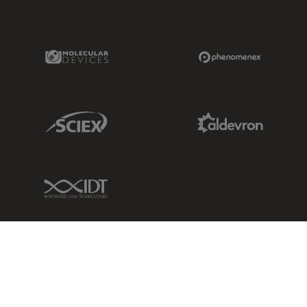
Molecular Devices Link
Phenomenex L
Sciex Link
Aldevron Link
IDT Link