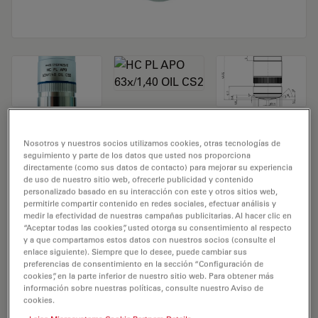
Objetivo de microscopio HC PL APO
Nosotros y nuestros socios utilizamos cookies, otras tecnologías de
seguimiento y parte de los datos que usted nos proporciona
63x/1,40 OIL CS2
directamente (como sus datos de contacto) para mejorar su experiencia
de uso de nuestro sitio web, ofrecerle publicidad y contenido
personalizado basado en su interacción con este y otros sitios web,
N.º de producto 11506350
permitirle compartir contenido en redes sociales, efectuar análisis y
medir la efectividad de nuestras campañas publicitarias. Al hacer clic en
El objetivo HC PL APO 63x/1,40 OIL CS2 tiene un
“Aceptar todas las cookies”, usted otorga su consentimiento al respecto
aumento de 63X y una apertura numérica de 1,4mm.
y a que compartamos estos datos con nuestros socios (consulte el
enlace siguiente). Siempre que lo desee, puede cambiar sus
Para el uso en muestras con medio de inmersión en
preferencias de consentimiento en la sección “Configuración de
aceite y con una rosca de objetivo de M25 que tiene
cookies”, en la parte inferior de nuestro sitio web. Para obtener más
información sobre nuestras políticas, consulte nuestro Aviso de
una distancia de trabajo libre de 0,12 mm y un FN de
cookies.
22.