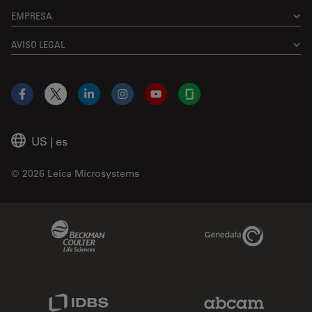
EMPRESA
AVISO LEGAL
Facebook
X
LinkedIn
Instagram
YouTube
Glassdoor
US
|
es
© 2026 Leica Microsystems
Beckman Coulter Link
Genedata Link
IDBS Link
Abcam Limited