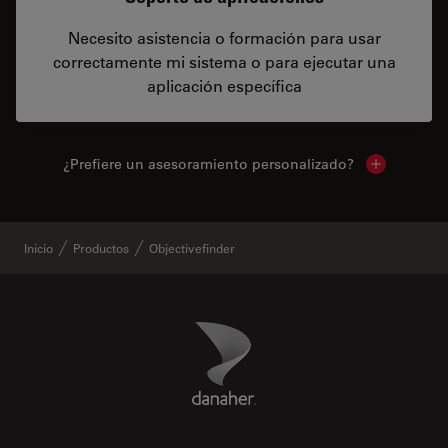
Necesito asistencia o formación para usar
correctamente mi sistema o para ejecutar una
aplicación específica
¿Prefiere un asesoramiento personalizado?
Show local 
Inicio
Productos
Objectivefinder
Danaher Logo
Footer