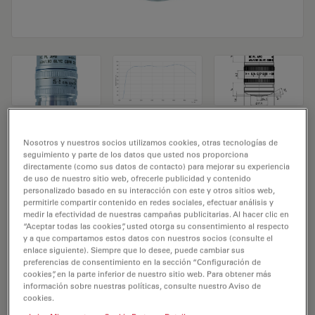
Objetivo de microscopio HC PL APO
Nosotros y nuestros socios utilizamos cookies, otras tecnologías de
seguimiento y parte de los datos que usted nos proporciona
63x/1,30 GLYC CORR CS2
directamente (como sus datos de contacto) para mejorar su experiencia
de uso de nuestro sitio web, ofrecerle publicidad y contenido
personalizado basado en su interacción con este y otros sitios web,
N.º de producto 11506353
permitirle compartir contenido en redes sociales, efectuar análisis y
medir la efectividad de nuestras campañas publicitarias. Al hacer clic en
El objetivo HC PL APO 63x/1,30 GLYC CORR CS2 tiene
“Aceptar todas las cookies”, usted otorga su consentimiento al respecto
un aumento de 63X y una apertura numérica de
y a que compartamos estos datos con nuestros socios (consulte el
enlace siguiente). Siempre que lo desee, puede cambiar sus
1,3mm. Para uso en el entorno de material de
preferencias de consentimiento en la sección “Configuración de
inmersión en glicerol y acoplado con una rosca de
cookies”, en la parte inferior de nuestro sitio web. Para obtener más
información sobre nuestras políticas, consulte nuestro Aviso de
objetivo de M25 con una distancia de trabajo libre de
cookies.
0,30 mm y un FN de 25.