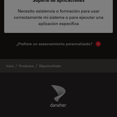
Necesito asistencia o formación para usar
correctamente mi sistema o para ejecutar una
aplicación específica
¿Prefiere un asesoramiento personalizado?
Show local 
Inicio
Productos
Objectivefinder
Danaher Logo
Footer