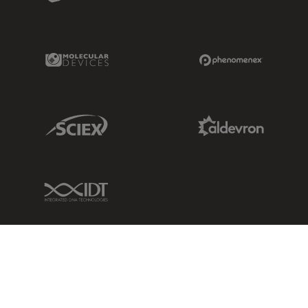
Molecular Devices Link
Phenomenex L
Sciex Link
Aldevron Link
IDT Link