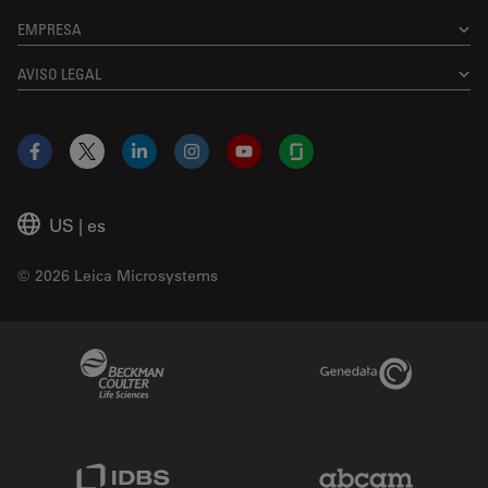
EMPRESA
AVISO LEGAL
Facebook
X
LinkedIn
Instagram
YouTube
Glassdoor
US
|
es
© 2026 Leica Microsystems
Beckman Coulter Link
Genedata Link
IDBS Link
Abcam Limited