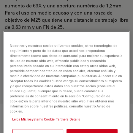
aumento de 63X y una apertura numérica de 1,2mm.
Para el uso en medio acuoso y con una rosca de
objetivo de M25 que tiene una distancia de trabajo libre
de 0,63 mm y un FN de 25.
REQUEST FOR QUOTE
Nosotros y nuestros socios utilizamos cookies, otras tecnologías de
seguimiento y parte de los datos que usted nos proporciona
directamente (como sus datos de contacto) para mejorar su experiencia
de uso de nuestro sitio web, ofrecerle publicidad y contenido
personalizado basado en su interacción con este y otros sitios web,
Encuentre la solución ideal. Explore
permitirle compartir contenido en redes sociales, efectuar análisis y
nuestro
Buscador de Objetivos
,
medir la efectividad de nuestras campañas publicitarias. Al hacer clic en
compare alternativas y encuentre la
“Aceptar todas las cookies”, usted otorga su consentimiento al respecto
opción que mejor se adapte a sus
y a que compartamos estos datos con nuestros socios (consulte el
necesidades.
enlace siguiente). Siempre que lo desee, puede cambiar sus
preferencias de consentimiento en la sección “Configuración de
cookies”, en la parte inferior de nuestro sitio web. Para obtener más
información sobre nuestras políticas, consulte nuestro Aviso de
cookies.
Características
Leica Microsystems Cookie Partners Details