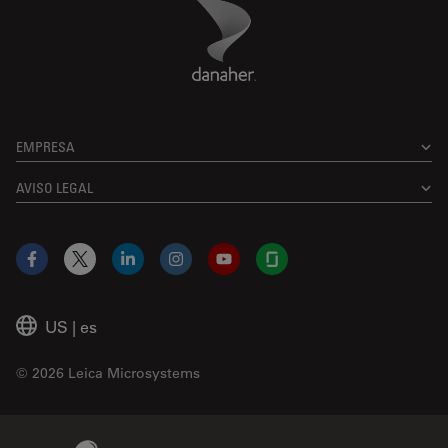
Danaher Logo
Footer
EMPRESA
AVISO LEGAL
Facebook
X
LinkedIn
Instagram
YouTube
Glassdoor
US
|
es
© 2026 Leica Microsystems