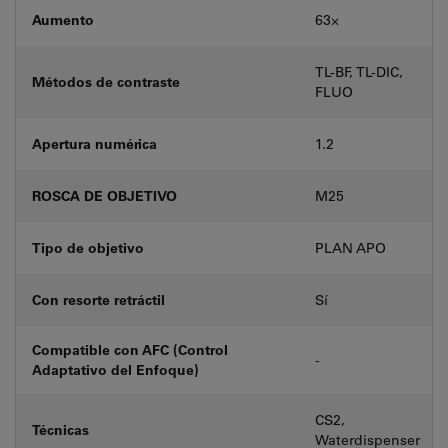
Aumento
63⨉
TL-BF, TL-DIC,
Métodos de contraste
FLUO
Apertura numérica
1.2
ROSCA DE OBJETIVO
M25
Tipo de objetivo
PLAN APO
Con resorte retráctil
Sí
Compatible con AFC (Control
-
Adaptativo del Enfoque)
CS2,
Técnicas
Waterdispenser