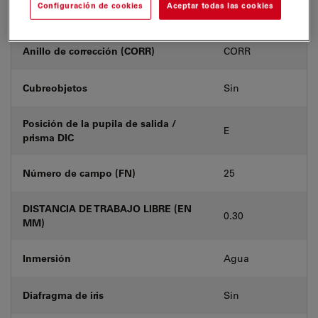
Configuración de cookies
Aceptar todas las cookies
Número de producto
11506356
Anillo de corrección (CORR)
CORR
Cubreobjetos
Sin
Posición de la pupila de salida /
E
prisma DIC
Número de campo (FN)
25
DISTANCIA DE TRABAJO LIBRE (EN
0.30
MM)
Inmersión
Agua
Diafragma de iris
Sin