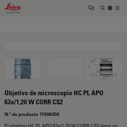
Leica Microsystems Logo
Togg
Introduzca
Objetivo de microscopio HC PL APO
63x/1,20 W CORR CS2
N.º de producto 11506356
El objetivo HC PL APO 63x/1,20 W CORR CS2 tiene un