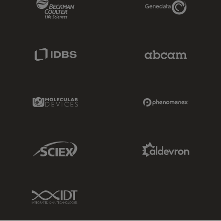
Beckman Coulter Link
Genedata Link
IDBS Link
Abcam Limited
Molecular Devices Link
Phenomenex L
Sciex Link
Aldevron Link
IDT Link