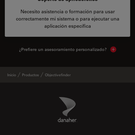
Necesito asistencia o formación para usar
correctamente mi sistema o para ejecutar una
aplicación específica
¿Prefiere un asesoramiento personalizado?
Show local 
Inicio
Productos
Objectivefinder
Danaher Logo
Footer