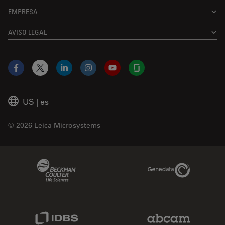
EMPRESA
AVISO LEGAL
Facebook
X
LinkedIn
Instagram
YouTube
Glassdoor
US
|
es
© 2026 Leica Microsystems
Beckman Coulter Link
Genedata Link
IDBS Link
Abcam Limited