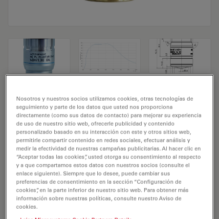
Objetivo de microscopio HC PL FLUOTAR
Nosotros y nuestros socios utilizamos cookies, otras tecnologías de
seguimiento y parte de los datos que usted nos proporciona
(340) 40x/1,30 OIL
directamente (como sus datos de contacto) para mejorar su experiencia
de uso de nuestro sitio web, ofrecerle publicidad y contenido
personalizado basado en su interacción con este y otros sitios web,
N.º de producto 11506365
permitirle compartir contenido en redes sociales, efectuar análisis y
medir la efectividad de nuestras campañas publicitarias. Al hacer clic en
El objetivo HC PL FLUOTAR (340) 40x/1,30 OIL tiene un
“Aceptar todas las cookies”, usted otorga su consentimiento al respecto
aumento de 40X y una apertura numérica de 1,3mm.
y a que compartamos estos datos con nuestros socios (consulte el
enlace siguiente). Siempre que lo desee, puede cambiar sus
Para el uso en muestras con medio de inmersión en
preferencias de consentimiento en la sección “Configuración de
aceite y con una rosca de objetivo de M25 que tiene
cookies”, en la parte inferior de nuestro sitio web. Para obtener más
información sobre nuestras políticas, consulte nuestro Aviso de
una distancia de trabajo libre de 0,12 mm y un FN de
cookies.
22.