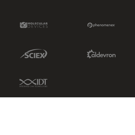
Molecular Devices Link
Phenomenex L
Sciex Link
Aldevron Link
IDT Link