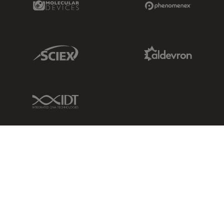
Sciex Link
Aldevron Link
IDT Link