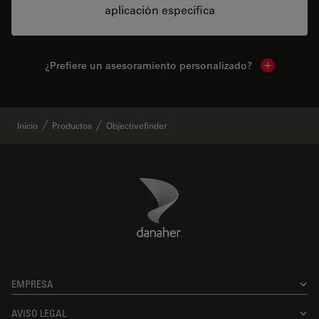
aplicación específica
¿Prefiere un asesoramiento personalizado?
Show local 
Inicio
Productos
Objectivefinder
Danaher Logo
Footer
EMPRESA
AVISO LEGAL