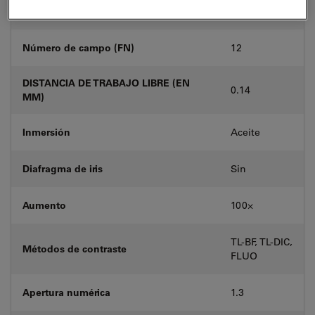
D
DIC
Número de campo (FN)
12
DISTANCIA DE TRABAJO LIBRE (EN
0.14
MM)
Inmersión
Aceite
Diafragma de iris
Sin
Aumento
100⨉
TL-BF, TL-DIC,
Métodos de contraste
FLUO
Apertura numérica
1.3