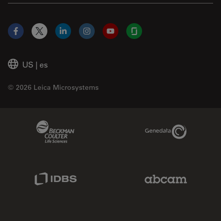
Facebook
X
LinkedIn
Instagram
YouTube
Glassdoor
US
|
es
© 2026 Leica Microsystems
Beckman Coulter Link
Genedata Link
IDBS Link
Abcam Limited
Molecular Devices Link
Phenomenex L