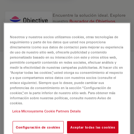
Encuentre la solución ideal. Explore
nuestro
Buscador de Objetivos
,
compare alternativas y encuentre la
opción que mejor se adapte a sus
Nosotros y nuestros socios utilizamos cookies, otras tecnologías de
necesidades.
seguimiento y parte de los datos que usted nos proporciona
directamente (como sus datos de contacto) para mejorar su experiencia
de uso de nuestro sitio web, ofrecerle publicidad y contenido
personalizado basado en su interacción con este y otros sitios web,
permitirle compartir contenido en redes sociales, efectuar análisis y
Características
medir la efectividad de nuestras campañas publicitarias. Al hacer clic en
“Aceptar todas las cookies”, usted otorga su consentimiento al respecto
y a que compartamos estos datos con nuestros socios (consulte el
enlace siguiente). Siempre que lo desee, puede cambiar sus
Número de producto
11506368
preferencias de consentimiento en la sección “Configuración de
cookies”, en la parte inferior de nuestro sitio web. Para obtener más
información sobre nuestras políticas, consulte nuestro Aviso de
Anillo de corrección (CORR)
-
cookies.
Leica Microsystems Cookie Partners Details
Cubreobjetos
Con
Configuración de cookies
Aceptar todas las cookies
Posición de la pupila de salida / prisma