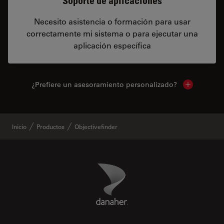
Soporte de aplicaciones
Necesito asistencia o formación para usar
correctamente mi sistema o para ejecutar una
aplicación específica
¿Prefiere un asesoramiento personalizado?
Show local 
Inicio
Productos
Objectivefinder
Danaher Logo
Footer