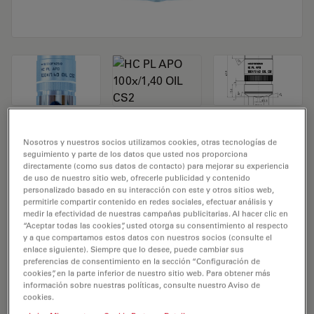
Objetivo de microscopio HC PL APO
Nosotros y nuestros socios utilizamos cookies, otras tecnologías de
seguimiento y parte de los datos que usted nos proporciona
100x/1,40 OIL CS2
directamente (como sus datos de contacto) para mejorar su experiencia
de uso de nuestro sitio web, ofrecerle publicidad y contenido
personalizado basado en su interacción con este y otros sitios web,
N.º de producto 11506372
permitirle compartir contenido en redes sociales, efectuar análisis y
medir la efectividad de nuestras campañas publicitarias. Al hacer clic en
El objetivo HC PL APO 100x/1,40 OIL CS2 tiene un
“Aceptar todas las cookies”, usted otorga su consentimiento al respecto
aumento de 100X y una apertura numérica de 1,4mm.
y a que compartamos estos datos con nuestros socios (consulte el
enlace siguiente). Siempre que lo desee, puede cambiar sus
Para el uso en muestras con medio de inmersión en
preferencias de consentimiento en la sección “Configuración de
aceite y con una rosca de objetivo de M25 que tiene
cookies”, en la parte inferior de nuestro sitio web. Para obtener más
información sobre nuestras políticas, consulte nuestro Aviso de
una distancia de trabajo libre de 0,13 mm y un FN de
cookies.
25.