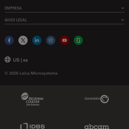
EMPRESA
AVISO LEGAL
Facebook
X
LinkedIn
Instagram
YouTube
Glassdoor
US
|
es
© 2026 Leica Microsystems
Beckman Coulter Link
Genedata Link
IDBS Link
Abcam Limited