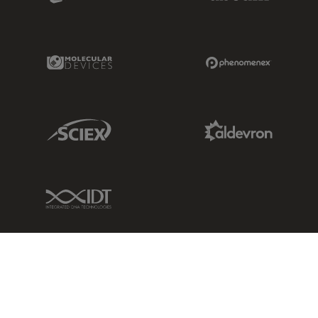
Molecular Devices Link
Phenomenex L
Sciex Link
Aldevron Link
IDT Link