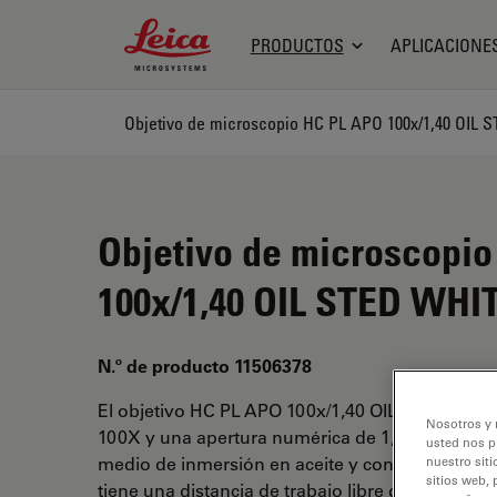
Leica Microsystems Logo
PRODUCTOS
APLICACIONE
Objetivo de microscopio HC PL APO 100x/1,40 OIL 
Objetivo de microscopi
100x/1,40 OIL STED WHI
N.º de producto 11506378
El objetivo HC PL APO 100x/1,40 OIL STED WHI
Nosotros y 
100X y una apertura numérica de 1,4mm. Para e
usted nos p
medio de inmersión en aceite y con una rosca 
nuestro siti
sitios web, 
tiene una distancia de trabajo libre de 0,13 mm 