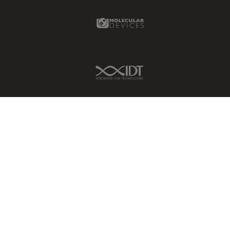
Molecular Devices Link
IDT Link