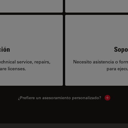
ción
Sopo
hnical service, repairs,
Necesito asistencia o fo
are licenses.
para ejecu
¿Prefiere un asesoramiento personalizado?
Show local 