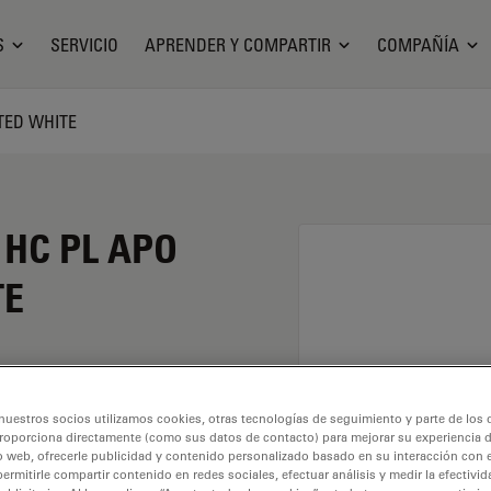
S
SERVICIO
APRENDER Y COMPARTIR
COMPAÑÍA
STED WHITE
o HC PL APO
TE
TE tiene un aumento de
nuestros socios utilizamos cookies, otras tecnologías de seguimiento y parte de los
l uso en muestras con
roporciona directamente (como sus datos de contacto) para mejorar su experiencia 
de objetivo de M25 que
o web, ofrecerle publicidad y contenido personalizado basado en su interacción con e
permitirle compartir contenido en redes sociales, efectuar análisis y medir la efectivi
y un FN de 25.