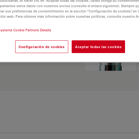
licitarias. Al hacer clic en “Aceptar todas las cookies”, usted otorga su consentimie
partamos estos datos con nuestros socios (consulte el enlace siguiente). Siempre qu
r sus preferencias de consentimiento en la sección “Configuración de cookies”, en la
sitio web. Para obtener más información sobre nuestras políticas, consulte nuestro A
systems Cookie Partners Details
 Explore nuestro
Buscador
Configuración de cookies
Aceptar todas las cookies
ativas y encuentre la
 sus necesidades.