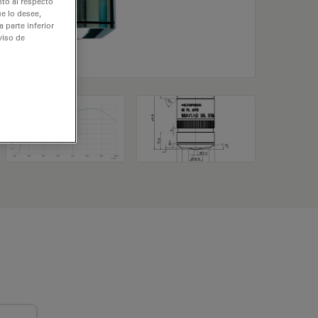
nto al respecto
e lo desee,
 parte inferior
viso de