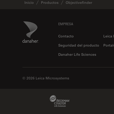
Inicio
Productos
Objectivefinder
Footer
Danaher Logo
EMPRESA
Contacto
Leica
Seguridad del producto
Portal
Danaher Life Sciences
© 2026 Leica Microsystems
Beckman Coulter Link