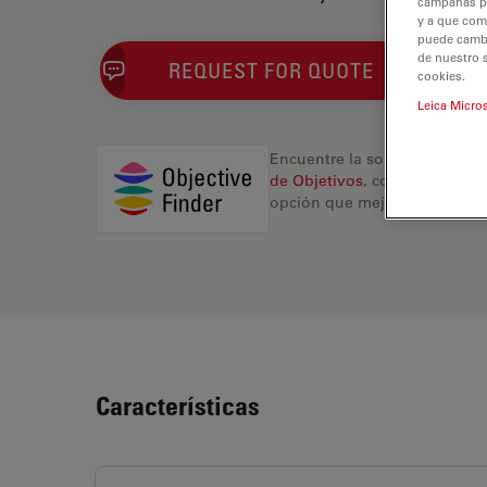
campañas pub
y a que com
puede cambia
de nuestro 
REQUEST FOR QUOTE
cookies.
Leica Micro
Encuentre la solución ideal.
de Objetivos
, compare altern
opción que mejor se adapte a
Características