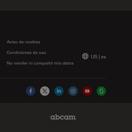
Aviso de cookies
Condiciones de uso
US
|
es
No vender ni compartir mis datos
Facebook
X
LinkedIn
Instagram
YouTube
Glassdoor
Abcam Limited Link